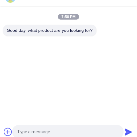
লন মাওয়ার ফিল্টার ফুয়েল / অয়েল ডি জি১২৫-৮৭৫২ এর জন্য OEM সাপোর্ট, টোরো
গ্রিনমাস্টার এবং রিলমাস্টারের জন্য উপযুক্ত
7:58 PM
লন মাওয়ার যন্ত্রাংশ হাইড্রোলিক অয়েল ফিল্টার G54-0110 ফিট টোরো মাওয়ার
Good day, what product are you looking for?
সব
তোরোর জন্য লন মাওয়ার 
Deere জন্য লন মাওয়ার 
যন্ত্রাংশ
যন্ত্রাংশ
জ্যাকবসেনের জন্য লন 
লন মাওয়ার প্রতিস্থাপন 
মাওয়ার যন্ত্রাংশ
যন্ত্রাংশ
লন এয়ারেটর টিনস
গলফ কার্ট অংশ
গ্রাস লিফ ব্লোয়ার
লন মাওয়ার ব্লেড
উদ্ধৃতির জন্য আবেদন