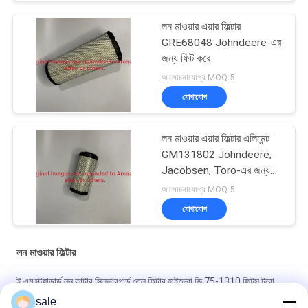
লন মাওয়ার এয়ার ফিল্টার
GRE68048 Johndeere-এর
জন্য ফিট করে
আলোচনাযোগ্য MOQ:5
যোগাযোগ
লন মাওয়ার এয়ার ফিল্টার এলিমেন্ট
GM131802 Johndeere,
Jacobsen, Toro-এর জন্য
উপযুক্ত
আলোচনাযোগ্য MOQ:5
যোগাযোগ
লন মাওয়ার ফিল্টার
ই এম স্ট্যান্ডার্ড লন কাটার সিলভারগার্ড তেল ফিল্টার হাইড্রো জি 75-1310 ফিটস টরো
গ্রিনস্মাস্টার গ্রাউন্ডমাস্টার এবং রিলমাস্টার সমর্থন
sale