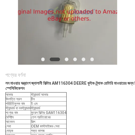
PRIVACY
POLICY
পণ্যের বর্ণনা
লন মাওয়ার যন্ত্রাংশ জ্বালানী ফিল্টার AM116304 DEERE কুইক-ট্র্যাক রোটারি মাওয়ারের জন্য
স্পেসিফিকেশন
আকার
স্ট্যান্ডার্ড আকার
উৎপত্তি স্থল
চীন
পরিচিতিমুলক নাম
ই এম
স্ট্যান্ডার্ড বা ননস্ট্যান্ডার্ড
স্ট্যান্ডার্ড
পণ্যের নাম
ফুয়েল ফিল্টার GAM116304
বৈশিষ্ট্য
তেল প্রতিরোধের
আবেদন
শিল্প
সেবা
OEM কাস্টমাইজড সেবা
মোড়ক
শক্ত কাগজ