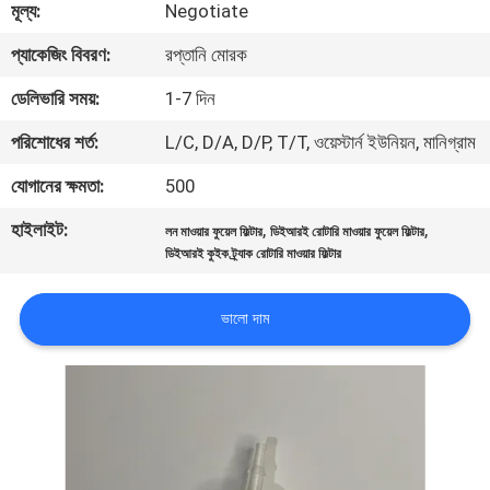
মূল্য:
Negotiate
নিয়ন্ত্রণ
প্যাকেজিং বিবরণ:
রপ্তানি মোরক
যোগাযোগ
ডেলিভারি সময়:
1-7 দিন
করুন
পরিশোধের শর্ত:
L/C, D/A, D/P, T/T, ওয়েস্টার্ন ইউনিয়ন, মানিগ্রাম
যোগানের ক্ষমতা:
500
খবর
হাইলাইট:
,
,
লন মাওয়ার ফুয়েল ফিল্টার
ডিইআরই রোটারি মাওয়ার ফুয়েল ফিল্টার
ডিইআরই কুইক ট্র্যাক রোটারি মাওয়ার ফিল্টার
উদ্ধৃতির
জন্য
ভালো দাম
আবেদন
সাইট
ম্যাপ