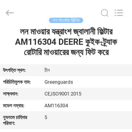
Dongguan
Hesheng
Long
Trading
Co.,
লন মাওয়ার ফিল্টার
Ltd..
All
লন মাওয়ার যন্ত্রাংশ জ্বালানী ফিল্টার
বাড়ি
Rights
Reserved.
AM116304 DEERE কুইক-ট্র্যাক
পণ্য
রোটারি মাওয়ারের জন্য ফিট করে
আমাদের
উৎপত্তি স্থল:
চীন
সম্পর্কে
পরিচিতিমুলক নাম:
Greenguards
সাক্ষ্যদান:
CE,ISO9001:2015
কারখানা
মডেল নম্বার:
AM116304
ভ্রমণ
ন্যূনতম চাহিদার
5
পরিমাণ:
মান