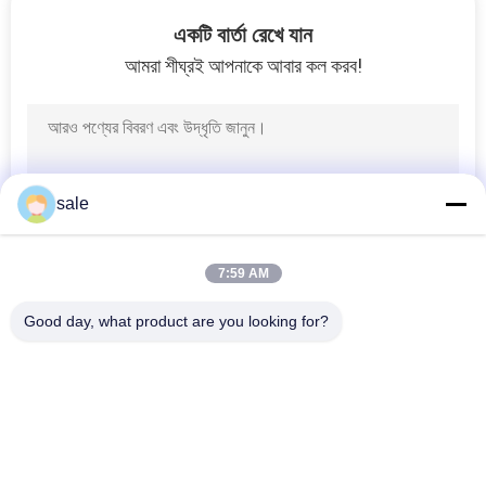
নিয়ন্ত্রণ
একটি বার্তা রেখে যান
আমরা শীঘ্রই আপনাকে আবার কল করব!
যোগাযোগ
করুন
খবর
sale
উদ্ধৃতির
7:59 AM
জন্য
Good day, what product are you looking for?
আবেদন
সব
সাইট
তোরোর জন্য লন মাওয়ার 
Deere জন্য লন মাওয়ার 
যন্ত্রাংশ
যন্ত্রাংশ
ম্যাপ