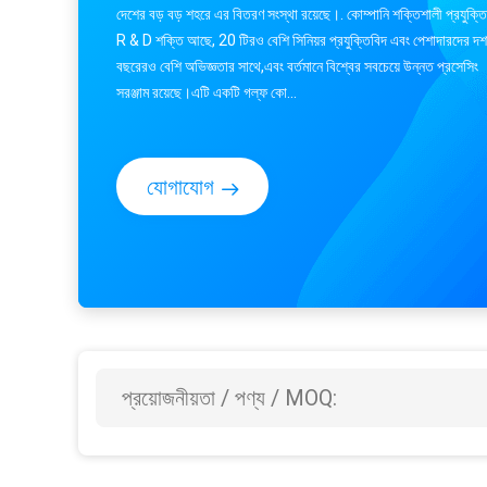
দেশের বড় বড় শহরে এর বিতরণ সংস্থা রয়েছে।. কোম্পানি শক্তিশালী প্রযুক্ত
R & D শক্তি আছে, 20 টিরও বেশি সিনিয়র প্রযুক্তিবিদ এবং পেশাদারদের দশ
বছরেরও বেশি অভিজ্ঞতার সাথে,এবং বর্তমানে বিশ্বের সবচেয়ে উন্নত প্রসেসিং
সরঞ্জাম রয়েছে।এটি একটি গল্ফ কো...
যোগাযোগ