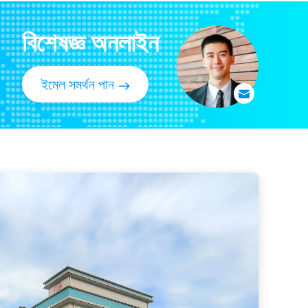
লন মাওয়ার যন্ত্রাংশ অ্যাডজাস্টার / রিল বিয়ারিং অ্যাডজাস্টমেন্ট রড GTCU25317 জনডিরে ফিট করে
বিশেষজ্ঞ অনলাইন
ার GTCU24460 জনডিরে ফিট করে
লন মাওয়ার যন্ত্রাংশ গ্রীস সীল তেল প্রতিরোধী GET15755 Deere 2500A গ্রিনস মাওয়ারের জন্য ফিট করে
ইমেল সমর্থন পান
িট ডিয়ার মাওয়ার
ত সংযুক্ত বন্ধনী GTCU24461 ফিট ডিরে
়েল সিল GMT739 ফিট ডিয়ার মাওয়ার
ত্রাংশ টিউব GTCU26729 DEERE-এর জন্য ফিট
্ত্রাংশ G337370 ফিট জ্যাকবসেন ই-প্লেক্স
্রাংশ নম্বর G119-9033
 G253-70 বাইরের ব্যবহার
াওয়ার সিল GM91399
র এক্সেল GET15277 ফিট ডিয়ার লন মেশিনারি
যাডাপ্টার ক্যাপ GMT6233 অংশ