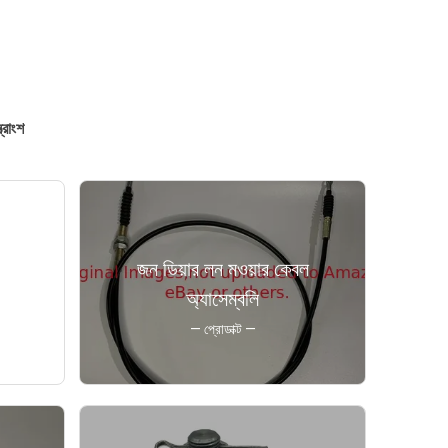
্রাংশ
েন্স-
জন ডিয়ার লন মওয়ার কেবল
ের
অ্যাসেম্বলি
— প্রোডাক্ট —