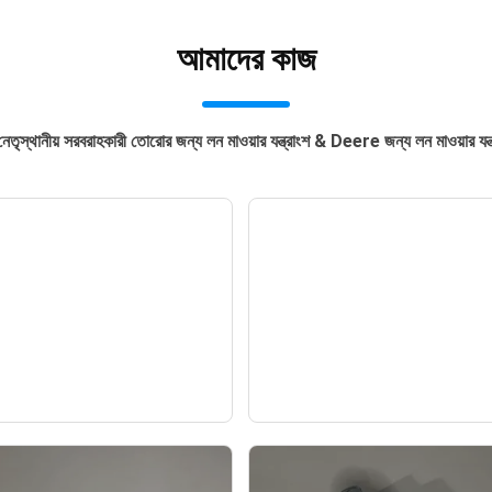
আমাদের কাজ
নেতৃস্থানীয় সরবরাহকারী তোরোর জন্য লন মাওয়ার যন্ত্রাংশ & Deere জন্য লন মাওয়ার যন্ত
সংরক্ষণ অনুশীলন-ট্রেস এবং
গল্ফ মালিকদের জন্য সাধারণ স
 ঘন স্যান্ডিংয়ের পরিচিতি
সেমিনার: গল্ফ কোর্সে টার্ফ
প্রকারগুলি
— খবর —
— খবর —