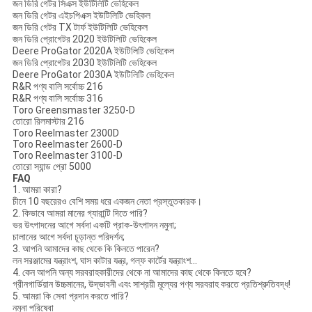
জন ডিরি গেটর সিএক্স ইউটিলিটি ভেহিকেল
জন ডিরি গেটর এইচপিএক্স ইউটিলিটি ভেহিকল
জন ডিরি গেটর TX টার্ফ ইউটিলিটি ভেহিকেল
জন ডিরি প্রোগেটর 2020 ইউটিলিটি ভেহিকেল
Deere ProGator 2020A ইউটিলিটি ভেহিকেল
জন ডিরি প্রোগেটর 2030 ইউটিলিটি ভেহিকেল
Deere ProGator 2030A ইউটিলিটি ভেহিকেল
R&R পণ্য বালি সর্বোচ্চ 216
R&R পণ্য বালি সর্বোচ্চ 316
Toro Greensmaster 3250-D
তোরো রিলমাস্টার 216
Toro Reelmaster 2300D
Toro Reelmaster 2600-D
Toro Reelmaster 3100-D
তোরো স্যান্ড প্রো 5000
FAQ
1. আমরা কারা?
চীনে 10 বছরেরও বেশি সময় ধরে একজন নেতা প্রস্তুতকারক।
2. কিভাবে আমরা মানের গ্যারান্টি দিতে পারি?
ভর উৎপাদনের আগে সর্বদা একটি প্রাক-উৎপাদন নমুনা;
চালানের আগে সর্বদা চূড়ান্ত পরিদর্শন;
3. আপনি আমাদের কাছ থেকে কি কিনতে পারেন?
লন সরঞ্জামের যন্ত্রাংশ, ঘাস কাটার যন্ত্র, গল্ফ কার্টের যন্ত্রাংশ...
4. কেন আপনি অন্য সরবরাহকারীদের থেকে না আমাদের কাছ থেকে কিনতে হবে?
গ্রীনগার্ডিয়ান উচ্চমানের, উদ্ভাবনী এবং সাশ্রয়ী মূল্যের পণ্য সরবরাহ করতে প্রতিশ্রুতিবদ্ধ!
5. আমরা কি সেবা প্রদান করতে পারি?
নমুনা পরিষেবা