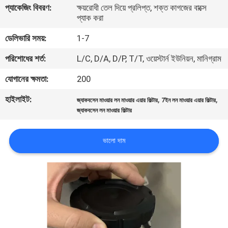
প্যাকেজিং বিবরণ:
ক্ষয়রোধী তেল দিয়ে প্রলিপ্ত, শক্ত কাগজের বাক্সে
নিয়ন্ত্রণ
প্যাক করা
ডেলিভারি সময়:
1-7
যোগাযোগ
পরিশোধের শর্ত:
L/C, D/A, D/P, T/T, ওয়েস্টার্ন ইউনিয়ন, মানিগ্রাম
করুন
যোগানের ক্ষমতা:
200
খবর
হাইলাইট:
,
,
জ্যাকবসেন মাওয়ার লন মাওয়ার এয়ার ফিল্টার
7ইন লন মাওয়ার এয়ার ফিল্টার
জ্যাকবসেন লন মাওয়ার ফিল্টার
উদ্ধৃতির
ভালো দাম
জন্য
আবেদন
সাইট
ম্যাপ