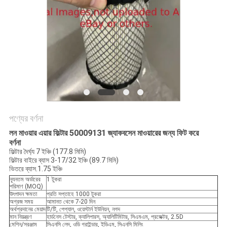
PRIVACY
POLICY
পণ্যের বর্ণনা
লন মাওয়ার এয়ার ফিল্টার 50009131 জ্যাকবসেন মাওয়ারের জন্য ফিট করে
বর্ণনা
ফিল্টার দৈর্ঘ্য 7 ইঞ্চি (177.8 মিমি)
ফিল্টার বাইরে ব্যাস 3-17/32 ইঞ্চি (89.7 মিমি)
ভিতরে ব্যাস.1.75 ইঞ্চি
ন্যূনতম অর্ডারের
1 টুকরা
পরিমাণ (MOQ)
উৎপাদন ক্ষমতা
প্রতি সপ্তাহে 1000 টুকরা
অগ্রজ সময়
আমানত থেকে 7-20 দিন
অর্থপ্রদানের মেয়াদ
টি/টি, পেপ্যাল, ওয়েস্টার্ন ইউনিয়ন, নগদ
মান নিয়ন্ত্রণ
হার্ডনেস টেস্টার, ক্যালিপারস, অ্যালিটিমিটার, সিএমএম, প্রজেক্টর, 2.5D
মেশিন/সরঞ্জাম
সিএনসি লেদ, ওডি গ্রাইন্ডার, ইডিএম, সিএনসি মিলিং