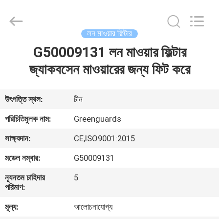
Dongguan
Hesheng
Long
Trading
Co.,
লন মাওয়ার ফিল্টার
Ltd..
All
G50009131 লন মাওয়ার ফিল্টার
বাড়ি
Rights
Reserved.
জ্যাকবসেন মাওয়ারের জন্য ফিট করে
পণ্য
উৎপত্তি স্থল:
চীন
আমাদের
পরিচিতিমুলক নাম:
Greenguards
সম্পর্কে
সাক্ষ্যদান:
CE,ISO9001:2015
মডেল নম্বার:
G50009131
কারখানা
ন্যূনতম চাহিদার
5
ভ্রমণ
পরিমাণ:
মূল্য:
আলোচনাযোগ্য
মান