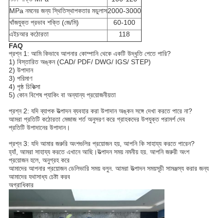
MPa নমনের জন্য স্থিতিস্থাপকতার মডুলাস
2000-3000
খাঁজযুক্ত প্রভাব শক্তি (জে/মি)
60-100
এইচআর কঠোরতা
118
FAQ
প্রশ্ন 1: আমি কিভাবে আপনার কোম্পানি থেকে একটি উদ্ধৃতি পেতে পারি?
1) বিস্তারিত অঙ্কন (CAD/ PDF/ DWG/ IGS/ STEP)
2) উপাদান
3) পরিমাণ
4) পৃষ্ঠ চিকিত্সা
5) কোন বিশেষ প্যাকিং বা অন্যান্য প্রয়োজনীয়তা
প্রশ্ন 2: যদি ব্যাপক উত্পাদন ব্যবহার করা উপাদান অঙ্কন সঙ্গে দেখা করতে পারে না?
আমরা প্রতিটি কঠোরতা মেজাজ শর্ত অনুসরণ করে গ্রাহকদের উপযুক্ত পরামর্শ দেব
প্রতিটি উপাদানের উপাদান।
প্রশ্ন 3: যদি আমার জরুরি অংশগুলির প্রয়োজন হয়, আপনি কি সাহায্য করতে পারেন?
হ্যাঁ, আমরা সাহায্য করতে এখানে আছি।উত্পাদন সময় নমনীয় হয়. আপনি জরুরী অংশ
প্রয়োজন হলে, অনুগ্রহ করে
আমাদের আপনার প্রয়োজন ডেলিভারি সময় বলুন. আমরা উত্পাদন সময়সূচী সামঞ্জস্য করার জন্য
আমাদের যথাসাধ্য চেষ্টা করব
অগ্রাধিকার