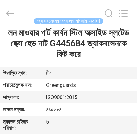
Dongguan
Hesheng
Long
Trading
Co.,
জ্যাকবসেনের জন্য লন মাওয়ার যন্ত্রাংশ
Ltd..
All
লন মাওয়ার পার্ট কার্বন স্টিল অক্সাইড স্লটেড
বাড়ি
Rights
Reserved.
হেক্স হেড নাট G445684 জ্যাকবসেনকে
পণ্য
ফিট করে
আমাদের
উৎপত্তি স্থল:
চীন
সম্পর্কে
পরিচিতিমুলক নাম:
Greenguards
সাক্ষ্যদান:
ISO9001:2015
কারখানা
মডেল নম্বার:
৪৪৫৬৮৪
ভ্রমণ
ন্যূনতম চাহিদার
5
পরিমাণ:
মান