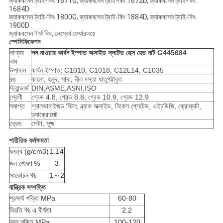
জ্যাকবসেন ট্রাই-কিং 1671G, জ্যাকবসেন ট্রাই-কিং 1672D, জ্যাকবসেন ট্রাই-কিং
1684D
জ্যাকবসেন ট্রাই-কিং 1800G, জ্যাকবসেন ট্রাই-কিং 1884D, জ্যাকবসেন ট্রাই-কিং
1900D
জ্যাকবসেন টার্ফ কিং, লেস্কো ফেয়ারওয়ে
স্পেসিফিকেশন
পণ্যের
লন মাওয়ার কার্বন ইস্পাত অক্সাইড স্লটেড হেক্স হেড নাট G445684
নাম
উপাদান
কার্বন ইস্পাত: C1010, C1018, C12L14, C1035
রঙ
কালো, হলুদ, সাদা, নীল দস্তা ধাতুপট্টাবৃত
স্ট্যান্ডার্ড
DIN,ASME,ASNI,ISO
শ্রেণী
গ্রেড 4.8, গ্রেড 8.8, গ্রেড 10.9, গ্রেড 12.9
সমাপ্ত
গ্যালভানাইজড স্টিল, ব্ল্যাক অক্সাইড, নিকেল প্লেটেড, এইচডিজি, ক্রোম্যাট,
ড্যাক্রোমেট
থ্রেড
মোটা, সূক্ষ্ম
শারীরিক কর্মক্ষমতা
ঘনত্ব (g/cm3)
1.14
জল শোষণ %
3
সংকোচন %
1～2
যান্ত্রিক সম্পত্তি
প্রসার্য শক্তি MPa
60-80
বিরতি % এ দীর্ঘতা
2.2
নমন শক্তি MPa
100-120