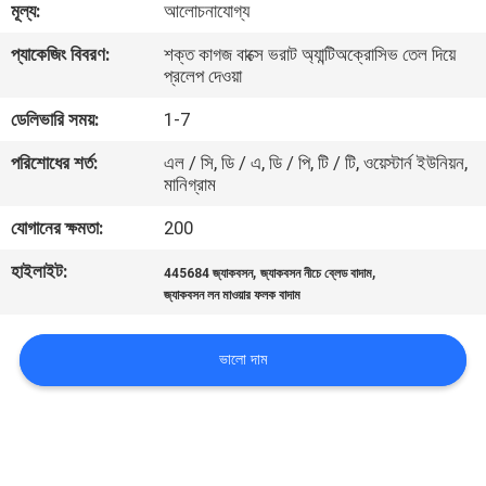
মূল্য:
আলোচনাযোগ্য
নিয়ন্ত্রণ
প্যাকেজিং বিবরণ:
শক্ত কাগজ বাক্সে ভরাট অ্যান্টিঅক্রোসিভ তেল দিয়ে
প্রলেপ দেওয়া
যোগাযোগ
ডেলিভারি সময়:
1-7
করুন
পরিশোধের শর্ত:
এল / সি, ডি / এ, ডি / পি, টি / টি, ওয়েস্টার্ন ইউনিয়ন,
মানিগ্রাম
খবর
যোগানের ক্ষমতা:
200
উদ্ধৃতির
হাইলাইট:
,
,
445684 জ্যাকবসন
জ্যাকবসন নীচে ব্লেড বাদাম
জ্যাকবসন লন মাওয়ার ফলক বাদাম
জন্য
আবেদন
ভালো দাম
সাইট
ম্যাপ