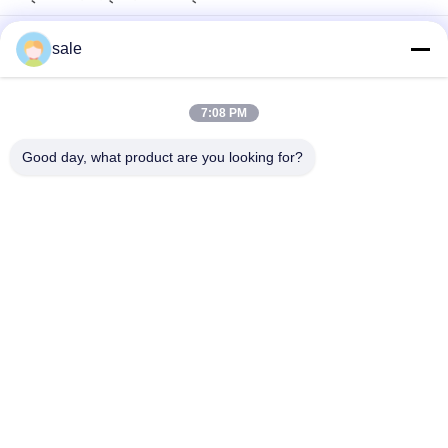
লন মাওয়ার পার্ট ফিক্সেশন 1 হোল মোল্ড কোর পিন G524118 জ্যাকবসেন ফিট করে
sale
Gk0071000152 মেটাল ফ্ল্যাট হেড ফাস্টেনার লন কাটার যন্ত্রাংশ জ্যাকবসেন ঘাসের
যন্ত্রে ফিট করে
7:08 PM
কাটার পার্ট হ্যান্ডেল - 3/8-24 থ্রেড সামঞ্জস্য G3003611 ফিটস জ্যাকবসেন ট্রাই-কিং
Good day, what product are you looking for?
সব
তোরোর জন্য লন মাওয়ার 
Deere জন্য লন মাওয়ার 
যন্ত্রাংশ
যন্ত্রাংশ
জ্যাকবসেনের জন্য লন 
লন মাওয়ার প্রতিস্থাপন 
মাওয়ার যন্ত্রাংশ
যন্ত্রাংশ
লন এয়ারেটর টিনস
গলফ কার্ট অংশ
গ্রাস লিফ ব্লোয়ার
লন মাওয়ার ব্লেড