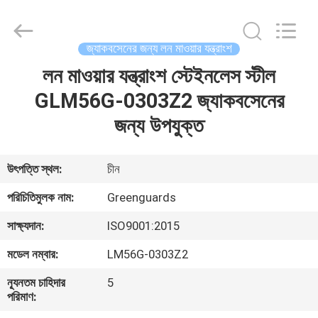
Dongguan
Hesheng
Long
Trading
Co.,
জ্যাকবসেনের জন্য লন মাওয়ার যন্ত্রাংশ
Ltd..
All
লন মাওয়ার যন্ত্রাংশ স্টেইনলেস স্টীল
বাড়ি
Rights
Reserved.
GLM56G-0303Z2 জ্যাকবসেনের
পণ্য
জন্য উপযুক্ত
আমাদের
উৎপত্তি স্থল:
চীন
সম্পর্কে
পরিচিতিমুলক নাম:
Greenguards
সাক্ষ্যদান:
ISO9001:2015
কারখানা
মডেল নম্বার:
LM56G-0303Z2
ভ্রমণ
ন্যূনতম চাহিদার
5
পরিমাণ:
মান