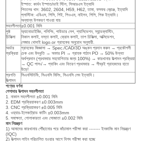
ইস্পাত: কার্বন ইস্পাত/ডাই স্টিল, সিআরএস ইত্যাদি
পিতলের খাদ: 3602, 2604, H59, H62, তামা, ফসফর ব্রোঞ্জ, ইত্যাদি
প্লাস্টিক: এবিএস, পিসি, পিই, পিওএম, নাইলন, পিপি, পিক ইত্যাদি।
অন্যান্য উপকরণ পাওয়া যায়
সহনশীলতা
±0.001 মিমি
পৃষ্ঠ
অ্যানোডাইজিং, পলিশিং, পাউডার লেপ, প্যাসিভেশন, স্যান্ডব্লাস্টিং,
চিকিত্সা
নিকাল কলাই, দস্তা কলাই, ক্রোম কলাই, তাপ চিকিত্সা, অক্সিডেশন,
লেজার খোদাই logo.or গ্রাহকের অনুরোধ অনুযায়ী.
অর্ডার
গ্রাহকের জিজ্ঞাসা → Spec./CAD/3D অঙ্কন প্রদান করুন → প্রকৌশলী
প্রক্রিয়া
চেক এবং উদ্ধৃতি → অফার PI → গ্রাহক পাঠান PO → 50% উন্নত
অর্থপ্রদান (প্রথমবার সহযোগিতার জন্য 100%) → কারখানার উত্পাদন প্রক্রিয়া
→ QC পাস√→ প্যাকিং এবং বিতরণ প্রথমবার → শীঘ্রই গ্রাহকদের হাতে
উড়ে!
প্রগতি
সিএনসিটার্নিং, সিএনসি মিলিং, সিএনসি লেদ ইত্যাদি।
উত্পাদন
পণ্যের বর্ণনা
পেশাদার উত্পাদন সহনশীলতা
1. নাকাল সহনশীলতা ±0.001 মিমি
2. EDM প্রক্রিয়াকরণ ±0.003mm
3. CNC প্রক্রিয়াকরণ ±0.005 মিমি
4. ওয়্যার-ইলেকট্রোড কাটিং ±0.003mm
5. সমাক্ষতা, গোলাকারতা এবং সোজাতা ±0.002 মিমি
মান নিয়ন্ত্রণ
1) আমাদের কারখানায় পৌঁছানোর পরে কাঁচামাল পরীক্ষা করা ------- ইনকামিং মান নিয়ন্ত্রণ
(IQC)
2) উত্পাদন লাইন পরিচালিত হওয়ার আগে বিশদ পরীক্ষা করা হচ্ছে