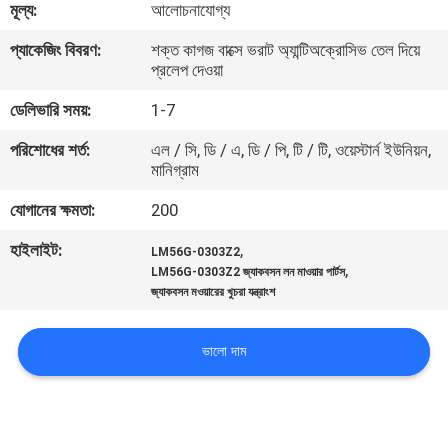
মূল্য:
আলোচনাযোগ্য
নিয়ন্ত্রণ
প্যাকেজিং বিবরণ:
শক্ত কাগজ বাক্সে ভরাট অ্যান্টিঅক্রোসিভ তেল দিয়ে
প্রলেপ দেওয়া
যোগাযোগ
ডেলিভারি সময়:
1-7
করুন
পরিশোধের শর্ত:
এল / সি, ডি / এ, ডি / পি, টি / টি, ওয়েস্টার্ন ইউনিয়ন,
মানিগ্রাম
খবর
যোগানের ক্ষমতা:
200
উদ্ধৃতির
হাইলাইট:
,
LM56G-0303Z2
,
LM56G-0303Z2 জ্যাকবসন লন মাওয়ার পার্টস
জন্য
জ্যাকবসন মওয়ারের খুচরা যন্ত্রাংশ
আবেদন
ভালো দাম
সাইট
ম্যাপ