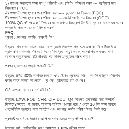
3) ব্যাপক উত্পাদনের সময় সম্পূর্ণ পরিদর্শন এবং রাউটিং পরিদর্শন করুন --- প্রক্রিয়া মান
নিয়ন্ত্রণে (IPQC)
4) পণ্যগুলি শেষ হওয়ার পরে পরীক্ষা করা ---- চূড়ান্ত মান নিয়ন্ত্রণ (FQC)
5) পণ্যগুলি শেষ হওয়ার পরে পরীক্ষা করা ----আউটগোয়িং মান নিয়ন্ত্রণ (OQC)
100% QC পরীক্ষা এবং শিপিংয়ের আগে গুণমান নিয়ন্ত্রণে উত্তীর্ণ, গ্রাহক সর্বোত্তম মানের
পণ্যগুলি পেতে পারেন তা নিশ্চিত করুন!
FAQ
প্রশ্ন ১.আপনার প্যাকিং শর্তাবলী কি?
উত্তর: সাধারণত, আমরা আমাদের পণ্যগুলি নিরপেক্ষ সাদা বাক্স এবং বাদামী কার্টনগুলিতে
প্যাক করি।আপনার যদি আইনিভাবে নিবন্ধিত পেটেন্ট থাকে, আমরা প্যাক করতে পারি
আপনার অনুমোদনের চিঠি পাওয়ার পর আপনার ব্র্যান্ডেড বাক্সে পণ্য।
প্রশ্ন ২.আপনার পেমেন্ট শর্তাবলী কি?
উত্তর: টি/টি 30% আমানত হিসাবে এবং 70% প্রসবের আগে।আপনি ব্যালেন্স পরিশোধ
করার আগে আমরা আপনাকে পণ্য এবং প্যাকেজের ছবি দেখাব।
Q3.আপনার প্রসবের শর্তাবলী কি?
উত্তর: EXW, FOB, CFR, CIF, DDU।Q4.আপনার ডেলিভারি সময় সম্পর্কে
কিভাবে?উত্তর: সাধারণত, আপনার অগ্রিম পাওয়ার পরে 7 থেকে 10 দিন সময় লাগবে
পেমেন্টনির্দিষ্ট প্রসবের সময় আইটেম এবং আপনার অর্ডার পরিমাণ উপর নির্ভর করে.
প্রশ্ন5.আপনি ডেলিভারির আগে আপনার সমস্ত পণ্য পরীক্ষা করেন?
উত্তর: হ্যাঁ, ডেলিভারির আগে আমাদের 100% পরীক্ষা আছে