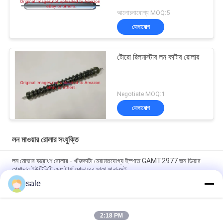
আলোচনাযোগ্য MOQ:5
যোগাযোগ
টোরো রিলমাস্টার লন কাটার রোলার
Negotiate MOQ:1
যোগাযোগ
লন মাওয়ার রোলার সংযুক্তি
লন মোভার যন্ত্রাংশ রোলার - খাঁজকাটা মেরামতযোগ্য ইস্পাত GAMT2977 জন ডিয়ার
পেশাদার ইউটিলিটি এবং টার্ফ মোভারের সাথে মানানসই
sale
লন কাটার পার্টস মসৃণ রোলার, 30 ইঞ্চি GAMT2976 ফিটস জন Deere পেশাদার ঘাস
কাটার
2:18 PM
লন কাটার পার্টস মসৃণ ফ্রন্ট রোলার, 26 ইঞ্চি GAMT2969 ফিটস জন Deere ট্রিম এবং