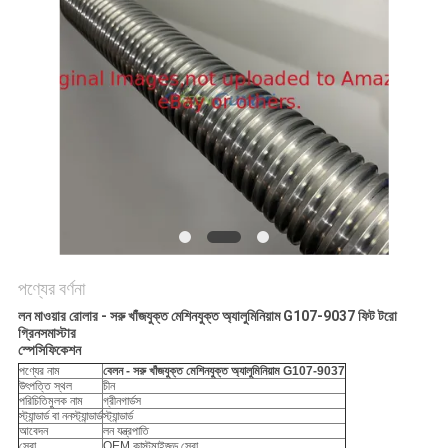
PRIVACY
POLICY
পণ্যের বর্ণনা
লন মাওয়ার রোলার - সরু খাঁজযুক্ত মেশিনযুক্ত অ্যালুমিনিয়াম G107-9037 ফিট টরো
গ্রিনসমাস্টার
স্পেসিফিকেশন
পণ্যের নাম
বেলন - সরু খাঁজযুক্ত মেশিনযুক্ত অ্যালুমিনিয়াম G107-9037
উৎপত্তি স্থল
চীন
পরিচিতিমুলক নাম
গ্রীনগার্ডস
স্ট্যান্ডার্ড বা ননস্ট্যান্ডার্ড
স্ট্যান্ডার্ড
আবেদন
লন যন্ত্রপাতি
সেবা
OEM কাস্টমাইজড সেবা