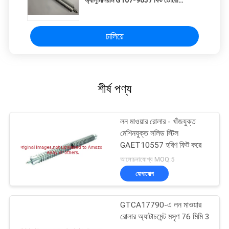
গ্রিনসমাস্টার
চালিয়ে
শীর্ষ পণ্য
লন মাওয়ার রোলার - খাঁজযুক্ত
মেশিনযুক্ত সলিড স্টিল
GAET10557 হরিণ ফিট করে
আলোচনাযোগ্য MOQ:5
যোগাযোগ
GTCA17790-এ লন মাওয়ার
রোলার অ্যাটাচমেন্ট মসৃণ 76 মিমি 3