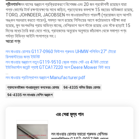
গ্রীনগার্ডস
লন ঘাসের যন্ত্রাংশ প্রক্রিয়াকরণে বিশেষজ্ঞ এবং 20 জন প্রকৌশলী রয়েছেন যারা
গল্ফ কোর্সের টার্ফ রক্ষণাবেক্ষণের সাথে জড়িত, প্রত্যেকের কমপক্ষে 15 বছরের অভিজ্ঞতা রয়েছে,
TORO, JOHNDEER, JACOBSEN লন মাওয়ারগুলিতে পারদর্শী (প্রয়োজন হলে আপনি
অঙ্কন সরবরাহ করতে পারেন), সমস্ত অংশ রয়েছে শিপিংয়ের আগে কঠোরভাবে পরীক্ষা করা
হয়েছে, মূল অংশগুলির প্রায় অভিন্ন মানের, বেশিরভাগ অংশ স্টকে রয়েছে এবং স্টক ছাড়াই 15
দিনের মধ্যে তৈরি করা যেতে পারে, গ্রাহকদের অনুরোধ অনুসারে কাঁচামাল থেকে সমাপ্ত পণ্য
পর্যন্ত বিভিন্ন আইনি শংসাপত্র সহ।
আরো পণ্য
লন মাওয়ার রোলার G117-0960 ফিউশন গ্রুভড UHMW পলিথিন 27" টোরো
রিলমাস্টারের জন্য ইউনিট
লন মাওয়ার যন্ত্রাংশ নতুন G119-9510 ব্রেক প্যাড সেট এর 4 ফিট তোরো
ইউনিভার্সাল জয়েন্ট শ্যাফ্ট GTCA17220 অংশ Deere Mower ফিট করে
...
লন মাওয়ার প্রতিস্থাপন যন্ত্রাংশ Manufacturer.pdf
গ্যালভেনাইজড পাওয়ারযুক্ত কনভেয়র রোলার
94-4335 সলিড রিয়ার রোলার
94-4335 লন মাওয়ার মেশিন যন্ত্রাংশ
এর সেরা মূল্য পান
লন মাওয়ার রোলার ন্যারো গ্রুভড মেশিনড
অ্যালুমিনিয়াম G107-9037 ফিট তোরো