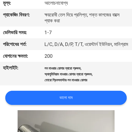
মূল্য:
আলোচনাযোগ্য
নিয়ন্ত্রণ
প্যাকেজিং বিবরণ:
ক্ষয়রোধী তেল দিয়ে প্রলিপ্ত, শক্ত কাগজের বাক্সে
প্যাক করা
যোগাযোগ
ডেলিভারি সময়:
1-7
করুন
পরিশোধের শর্ত:
L/C, D/A, D/P, T/T, ওয়েস্টার্ন ইউনিয়ন, মানিগ্রাম
খবর
যোগানের ক্ষমতা:
200
হাইলাইট:
,
লন মাওয়ার রোলার ন্যারো গ্রুভড
উদ্ধৃতির
,
অ্যালুমিনিয়াম মাওয়ার রোলার ন্যারো গ্রুভড
তোরো গ্রিনসমাস্টার লন মাওয়ার রোলার
জন্য
আবেদন
ভালো দাম
সাইট
ম্যাপ