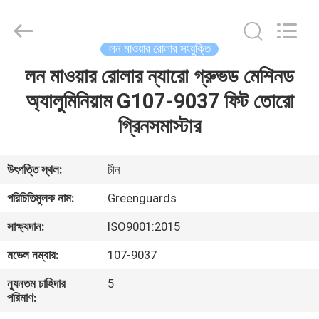
Dongguan
Hesheng
Long
Trading
Co.,
লন মাওয়ার রোলার সংযুক্তি
Ltd..
All
লন মাওয়ার রোলার ন্যারো গ্রুভড মেশিনড
বাড়ি
Rights
Reserved.
অ্যালুমিনিয়াম G107-9037 ফিট তোরো
পণ্য
গ্রিনসমাস্টার
আমাদের
উৎপত্তি স্থল:
চীন
সম্পর্কে
পরিচিতিমুলক নাম:
Greenguards
সাক্ষ্যদান:
ISO9001:2015
কারখানা
মডেল নম্বার:
107-9037
ভ্রমণ
ন্যূনতম চাহিদার
5
পরিমাণ:
মান