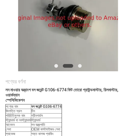
PRIVACY
POLICY
পণ্যের বর্ণনা
লন মাওয়ার যন্ত্রাংশ বল জয়েন্ট G106-6774 ফিট তোরো গ্রাউন্ডমাস্টার, রিলমাস্টার,
ওয়ার্কম্যান
স্পেসিফিকেশন
পণ্যের নাম
বল জয়েন্ট G106-6774
উৎপত্তি স্থল
চীন
পরিচিতিমুলক নাম
গ্রীনগার্ডস
স্ট্যান্ডার্ড বা ননস্ট্যান্ডার্ড
স্ট্যান্ডার্ড
আবেদন
লন যন্ত্রপাতি
সেবা
OEM কাস্টমাইজড সেবা
প্যাকেজ
শক্ত কাগজ প্যাকিং