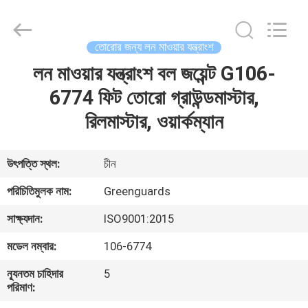
Dongguan
Hesheng
Long
Trading
Co.,
তোরোর জন্য লন মাওয়ার যন্ত্রাংশ
Ltd..
All
লন মাওয়ার যন্ত্রাংশ বল জয়েন্ট G106-
বাড়ি
Rights
Reserved.
6774 ফিট তোরো গ্রাউন্ডমাস্টার,
পণ্য
রিলমাস্টার, ওয়ার্কম্যান
আমাদের
উৎপত্তি স্থল:
চীন
সম্পর্কে
পরিচিতিমুলক নাম:
Greenguards
সাক্ষ্যদান:
ISO9001:2015
কারখানা
মডেল নম্বার:
106-6774
ভ্রমণ
ন্যূনতম চাহিদার
5
পরিমাণ:
মান