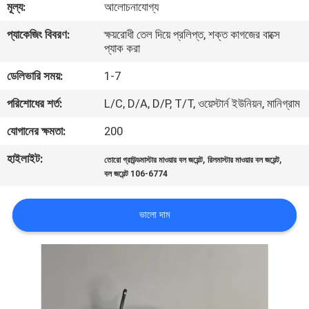
মূল্য:
আলোচনাযোগ্য
নিয়ন্ত্রণ
প্যাকেজিং বিবরণ:
ক্ষয়রোধী তেল দিয়ে প্রলিপ্ত, শক্ত কাগজের বাক্সে
প্যাক করা
যোগাযোগ
ডেলিভারি সময়:
1-7
করুন
পরিশোধের শর্ত:
L/C, D/A, D/P, T/T, ওয়েস্টার্ন ইউনিয়ন, মানিগ্রাম
খবর
যোগানের ক্ষমতা:
200
হাইলাইট:
,
,
তোরো গ্রাউন্ডমাস্টার মাওয়ার বল জয়েন্ট
রিলমাস্টার মাওয়ার বল জয়েন্ট
উদ্ধৃতির
বল জয়েন্ট 106-6774
জন্য
ভালো দাম
আবেদন
সাইট
ম্যাপ