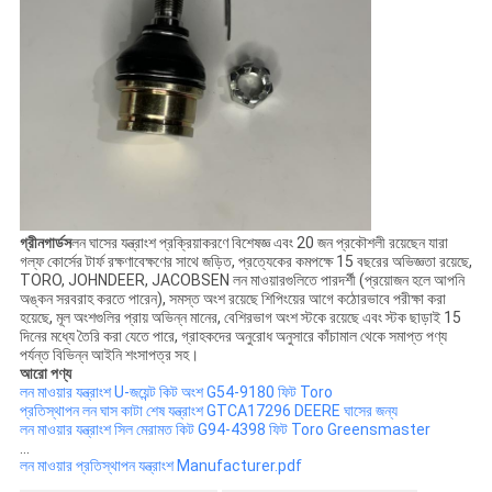
গ্রীনগার্ডস
লন ঘাসের যন্ত্রাংশ প্রক্রিয়াকরণে বিশেষজ্ঞ এবং 20 জন প্রকৌশলী রয়েছেন যারা
গল্ফ কোর্সের টার্ফ রক্ষণাবেক্ষণের সাথে জড়িত, প্রত্যেকের কমপক্ষে 15 বছরের অভিজ্ঞতা রয়েছে,
TORO, JOHNDEER, JACOBSEN লন মাওয়ারগুলিতে পারদর্শী (প্রয়োজন হলে আপনি
অঙ্কন সরবরাহ করতে পারেন), সমস্ত অংশ রয়েছে শিপিংয়ের আগে কঠোরভাবে পরীক্ষা করা
হয়েছে, মূল অংশগুলির প্রায় অভিন্ন মানের, বেশিরভাগ অংশ স্টকে রয়েছে এবং স্টক ছাড়াই 15
দিনের মধ্যে তৈরি করা যেতে পারে, গ্রাহকদের অনুরোধ অনুসারে কাঁচামাল থেকে সমাপ্ত পণ্য
পর্যন্ত বিভিন্ন আইনি শংসাপত্র সহ।
আরো পণ্য
লন মাওয়ার যন্ত্রাংশ U-জয়েন্ট কিট অংশ G54-9180 ফিট Toro
প্রতিস্থাপন লন ঘাস কাটা শেষ যন্ত্রাংশ GTCA17296 DEERE ঘাসের জন্য
লন মাওয়ার যন্ত্রাংশ সিল মেরামত কিট G94-4398 ফিট Toro Greensmaster
...
লন মাওয়ার প্রতিস্থাপন যন্ত্রাংশ Manufacturer.pdf