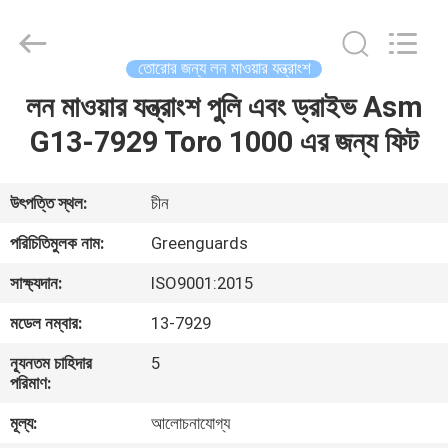
Dongguan
Hesheng
Long
Trading
Co.,
তোরোর জন্য লন মাওয়ার যন্ত্রাংশ
Ltd..
All
লন মাওয়ার যন্ত্রাংশ পুলি এবং ড্রাইভ Asm
বাড়ি
Rights
Reserved.
G13-7929 Toro 1000 এর জন্য ফিট
পণ্য
উৎপত্তি স্থল:
চীন
আমাদের
পরিচিতিমুলক নাম:
Greenguards
সম্পর্কে
সাক্ষ্যদান:
ISO9001:2015
মডেল নম্বার:
13-7929
কারখানা
ন্যূনতম চাহিদার
5
ভ্রমণ
পরিমাণ:
মূল্য:
আলোচনাযোগ্য
মান