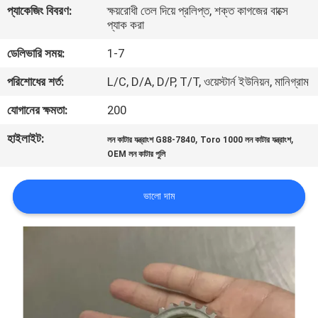
প্যাকেজিং বিবরণ:
ক্ষয়রোধী তেল দিয়ে প্রলিপ্ত, শক্ত কাগজের বাক্সে
নিয়ন্ত্রণ
প্যাক করা
ডেলিভারি সময়:
1-7
যোগাযোগ
পরিশোধের শর্ত:
L/C, D/A, D/P, T/T, ওয়েস্টার্ন ইউনিয়ন, মানিগ্রাম
করুন
যোগানের ক্ষমতা:
200
খবর
হাইলাইট:
,
,
লন কাটার যন্ত্রাংশ G88-7840
Toro 1000 লন কাটার যন্ত্রাংশ
OEM লন কাটার পুলি
উদ্ধৃতির
ভালো দাম
জন্য
আবেদন
সাইট
ম্যাপ