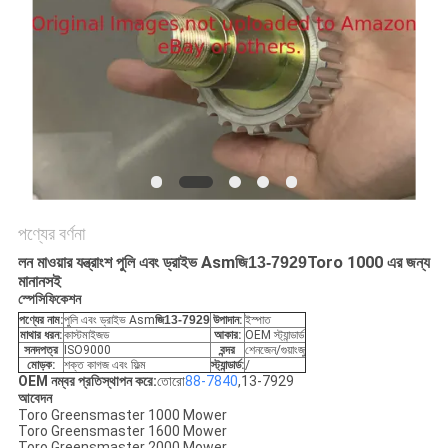
PRIVACY
POLICY
পণ্যের বর্ণনা
লন মাওয়ার যন্ত্রাংশ পুলি এবং ড্রাইভ Asm
জি
13-7929
Toro 1000 এর জন্য
মানানসই
স্পেসিফিকেশন
পণ্যের নাম:
পুলি এবং ড্রাইভ Asm
জি
13-7929
উপাদান:
ইস্পাত
মাথার ধরন:
কাস্টমাইজড
আকার:
OEM স্ট্যান্ডার্ড
সনদপত্র
ISO9000
বন্দর
শেনজেন/গুয়াংজু
মোড়ক:
শক্ত কাগজ এবং ফিল্ম
স্ট্যান্ডার্ড:
/
OEM নম্বর প্রতিস্থাপন করে:
তোরো
88-7840
,13-7929
আবেদন
Toro Greensmaster 1000 Mower
Toro Greensmaster 1600 Mower
Toro Greensmaster 2000 Mower