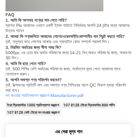
FAQ
1. আমি কি আপনার পণ্যের দাম পেতে পারি?
স্বাগত.Pls আমাদের এখানে একটি ইমেল পাঠাতে নির্দ্বিধায়.আপনি 24 ঘন্টার মধ্যে আমাদের
উত্তর পাবেন
2. আমরা কি পণ্যগুলিতে আমাদের লোগো/ওয়েবসাইট/কোম্পানীর নাম প্রিন্ট করতে পারি?
হ্যাঁ, অনুগ্রহ করে লোগোর আকার এবং প্যানটোন কোড সম্পর্কে পরামর্শ দিন।
3. নিয়মিত অর্ডারের জন্য সীসা সময় কি?
5000pc এর চেয়ে কম অর্ডার পরিমাণের জন্য 14-21 দিন;আরও পরিমাণের জন্য, সাধারণত
30 দিন।
4. আমি কি ছাড় পেতে পারি?
হ্যাঁ, 500 পিসির বেশি অর্ডারের পরিমাণের জন্য, সর্বোত্তম মূল্য পেতে আমাদের সাথে
যোগাযোগ করুন।
5. আপনি সমাপ্ত পণ্য পরিদর্শন করবেন?
হ্যাঁ, উত্পাদনের প্রতিটি ধাপ এবং সমাপ্ত পণ্য শিপিংয়ের আগে QC বিভাগ দ্বারা পরিদর্শন
করা হবে।
লন মাওয়ার প্রতিস্থাপন যন্ত্রাংশ Manufacturer.pdf
টরো গ্রিনমাস্টার 1000 প্রতিস্থাপন যন্ত্রাংশ
107 8128 টোরো গ্রিনমাস্টার 800 পার্টস
107 8128 ফোট টোরো লন মাওয়ার যন্ত্রাংশ
এর সেরা মূল্য পান