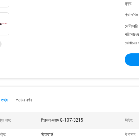
মূল্য:
প্যাকেজিং
ডেলিভারি 
পরিশোধের 
যোগানের ক
 তথ্য
পণ্যের বর্ণনা
যের নাম:
স্পিন্ডল-ড্রাম G-107-3215
টাইপ:
ষ্ট্য:
স্ট্যান্ডার্ড
উপাদান: