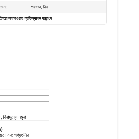
স্থল:
গুয়াংডং, চীন
টোরো লন মাওয়ার প্রতিস্থাপন যন্ত্রাংশ
নামূল্যে নমুনা
দ)
য়তা এবং পণ্যগুলির