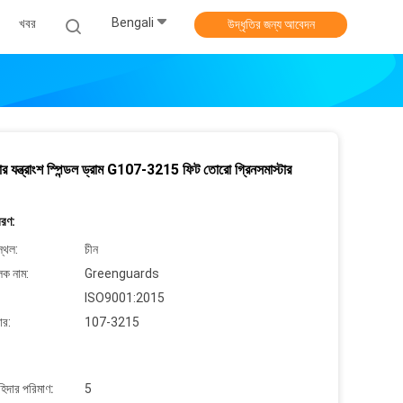
Bengali
খবর
উদ্ধৃতির জন্য আবেদন
ার যন্ত্রাংশ স্পিন্ডল ড্রাম G107-3215 ফিট তোরো গ্রিনসমাস্টার
বরণ:
্থল:
চীন
লক নাম:
Greenguards
ISO9001:2015
ার:
107-3215
াহিদার পরিমাণ:
5