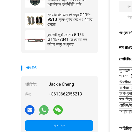
ওয়ার্কম্যান ইউটিলিটি গাড়ি
রঙ
লন মাওয়ার যন্ত্রাংশ নতুন G119-
বিশ
9510 ব্রেক প্যাড সেট এর 4 ফিট
তোরো
পণ্যের বর্
ব্র্যাকেট ফ্রন্ট রোলার 5 1/4
G115-7041 তে তোরো লন
কাটার জন্য উপযুক্ত
লন মাওয়
স্পেসিফি
পরিচিতি
ন্যূনতম 
পরিমাণ
উৎপাদন 
পরিচিতি:
Jackie Cheng
অগ্রজ স
অর্থপ্রদ
টেল:
+8613662955213
মান নিয়ন্
মেশিন/সর
অন্যান্য
যোগাযোগ
অতিরিক