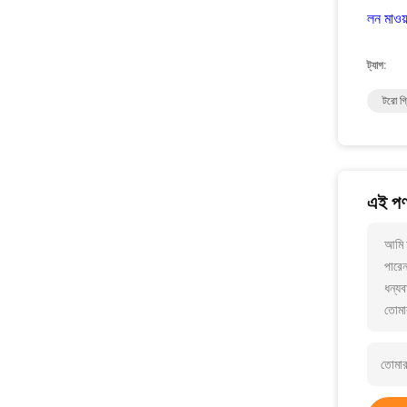
লন মাওয
ট্যাগ:
টরো গ্
এই পণ্
আমি আ
পারে
ধন্যব
তোমা