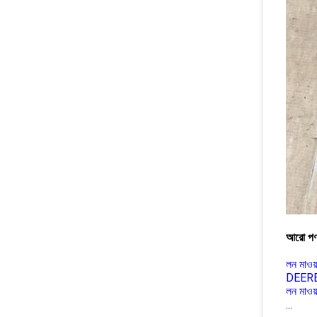
আরো পণ
লন মাওয়
DEERE-এ
লন মাওয
...