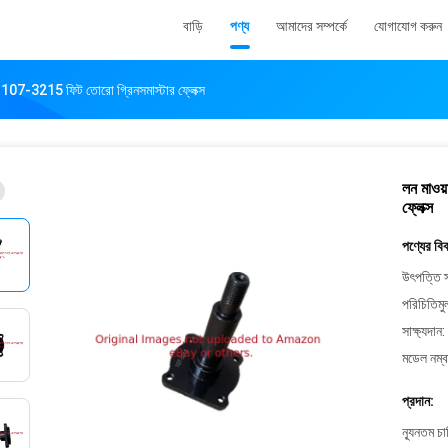
বাড়ি
পণ্য
আমাদের সম্পর্কে
যোগাযোগ করুন
রাম G107-3215 ফিট তোরো গ্রিনসমাস্টার ফ্লেক্স
লন মাওয়
ফ্লেক্স
পণ্যের বি
উৎপত্তি স
পরিচিতিমু
সাক্ষ্যদান:
মডেল নম্ব
প্রদান:
ন্যূনতম চ