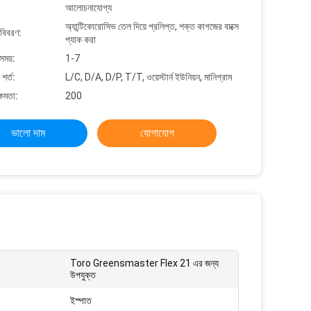
আলোচনাযোগ্য
অ্যান্টিকোরোসিভ তেল দিয়ে প্রলিপ্ত, শক্ত কাগজের বাক্সে
 বিবরণ:
প্যাক করা
সময়:
1-7
শর্ত:
L/C, D/A, D/P, T/T, ওয়েস্টার্ন ইউনিয়ন, মানিগ্রাম
্ষমতা:
200
ভালো দাম
যোগাযোগ
Toro Greensmaster Flex 21 এর জন্য
উপযুক্ত
ইস্পাত