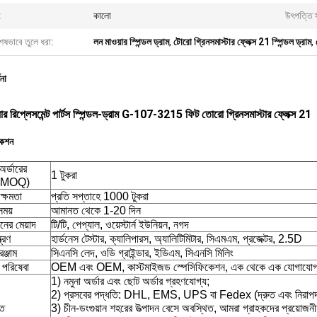
:
কালো
উৎপত্তি 
েষভাবে তুলে ধরা:
লন মাওয়ার স্পিন্ডল ড্রাম
,
টোরো গ্রিনসমাস্টার ফ্লেক্স 21 স্পিন্ডল ড্রাম
,
ণনা
ার রিপ্লেসমেন্ট পার্টস স্পিন্ডল-ড্রাম G-107-3215 ফিট তোরো গ্রিনসমাস্টার ফ্লেক্স 21
কেশন
অর্ডারের
1 টুকরা
 (MOQ)
ক্ষমতা
প্রতি সপ্তাহে 1000 টুকরা
ময়
আমানত থেকে 1-20 দিন
ানের মেয়াদ
টি/টি, পেপ্যাল, ওয়েস্টার্ন ইউনিয়ন, নগদ
ত্রণ
হার্ডনেস টেস্টার, ক্যালিপারস, অ্যালিটিমিটার, সিএমএম, প্রজেক্টর, 2.5D
ঞ্জাম
সিএনসি লেদ, ওডি গ্রাইন্ডার, ইডিএম, সিএনসি মিলিং
 পরিষেবা
OEM এবং OEM, কাস্টমাইজড স্পেসিফিকেশন, এক থেকে এক যোগাযোগ, বি
1) নমুনা অর্ডার এবং ছোট অর্ডার গ্রহণযোগ্য;
2) প্রসবের পদ্ধতি: DHL, EMS, UPS বা Fedex (দ্রুত এবং নিরাপ
্ত
3) চীন-ডংগুয়ান শহরের উত্পাদন বেসে অবস্থিত, আমরা গ্রাহকদের প্রয়োজনী