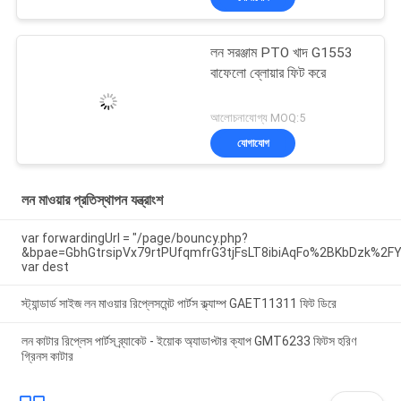
লন সরঞ্জাম PTO খাদ G1553
বাফেলো ব্লোয়ার ফিট করে
আলোচনাযোগ্য MOQ:5
যোগাযোগ
লন মাওয়ার প্রতিস্থাপন যন্ত্রাংশ
var forwardingUrl = "/page/bouncy.php?
&bpae=GbhGtrsipVx79rtPUfqmfrG3tjFsLT8ibiAqFo%2BKbDzk%
var dest
স্ট্যান্ডার্ড সাইজ লন মাওয়ার রিপ্লেসমেন্ট পার্টস ক্ল্যাম্প GAET11311 ফিট ডিরে
লন কাটার রিপ্লেস পার্টস ব্র্যাকেট - ইয়োক অ্যাডাপ্টার ক্যাপ GMT6233 ফিটস হরিণ
গ্রিনস কাটার