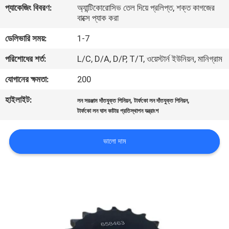
প্যাকেজিং বিবরণ:
অ্যান্টিকোরোসিভ তেল দিয়ে প্রলিপ্ত, শক্ত কাগজের
নিয়ন্ত্রণ
বাক্সে প্যাক করা
ডেলিভারি সময়:
1-7
যোগাযোগ
পরিশোধের শর্ত:
L/C, D/A, D/P, T/T, ওয়েস্টার্ন ইউনিয়ন, মানিগ্রাম
করুন
যোগানের ক্ষমতা:
200
খবর
হাইলাইট:
,
,
লন সরঞ্জাম দাঁতযুক্ত পিনিয়ন
টার্ফকো লন দাঁতযুক্ত পিনিয়ন
টার্ফকো লন ঘাস কাটার প্রতিস্থাপন যন্ত্রাংশ
উদ্ধৃতির
ভালো দাম
জন্য
আবেদন
সাইট
ম্যাপ