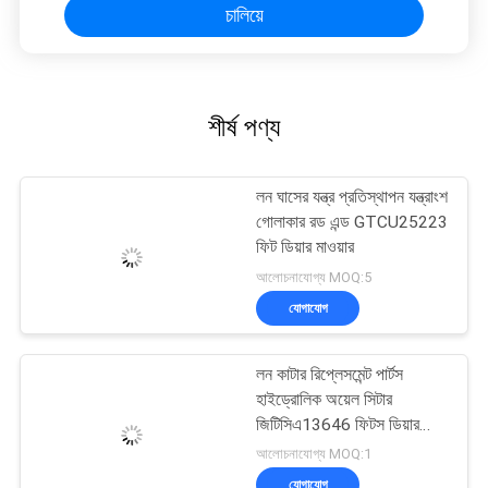
চালিয়ে
শীর্ষ পণ্য
লন ঘাসের যন্ত্র প্রতিস্থাপন যন্ত্রাংশ
গোলাকার রড এন্ড GTCU25223
ফিট ডিয়ার মাওয়ার
আলোচনাযোগ্য MOQ:5
যোগাযোগ
লন কাটার রিপ্লেসমেন্ট পার্টস
হাইড্রোলিক অয়েল সিটার
জিটিসিএ13646 ফিটস ডিয়ার
লাইটওয়ে ফায়ারওয়ে কাটার
আলোচনাযোগ্য MOQ:1
যোগাযোগ