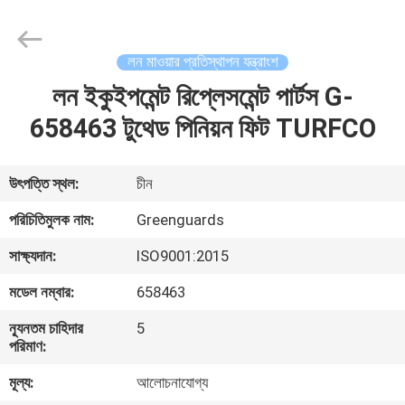
Dongguan
Hesheng
Long
Trading
Co.,
লন মাওয়ার প্রতিস্থাপন যন্ত্রাংশ
Ltd..
All
লন ইকুইপমেন্ট রিপ্লেসমেন্ট পার্টস G-
বাড়ি
Rights
Reserved.
658463 টুথেড পিনিয়ন ফিট TURFCO
পণ্য
উৎপত্তি স্থল:
চীন
আমাদের
পরিচিতিমুলক নাম:
Greenguards
সম্পর্কে
সাক্ষ্যদান:
ISO9001:2015
মডেল নম্বার:
658463
কারখানা
ন্যূনতম চাহিদার
5
ভ্রমণ
পরিমাণ:
মূল্য:
আলোচনাযোগ্য
মান