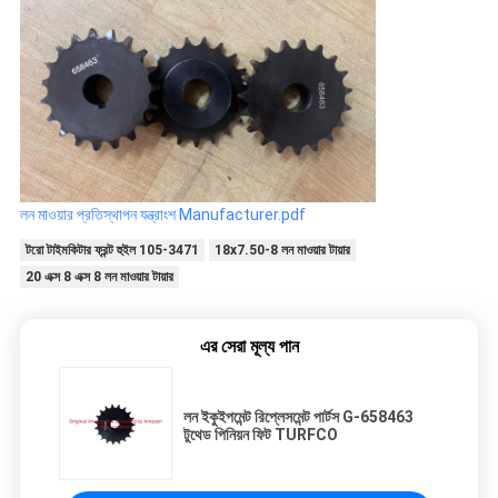
লন মাওয়ার প্রতিস্থাপন যন্ত্রাংশ Manufacturer.pdf
টরো টাইমকিটার ফ্রন্ট হুইল 105-3471
18x7.50-8 লন মাওয়ার টায়ার
20 এক্স 8 এক্স 8 লন মাওয়ার টায়ার
এর সেরা মূল্য পান
লন ইকুইপমেন্ট রিপ্লেসমেন্ট পার্টস G-658463
টুথেড পিনিয়ন ফিট TURFCO