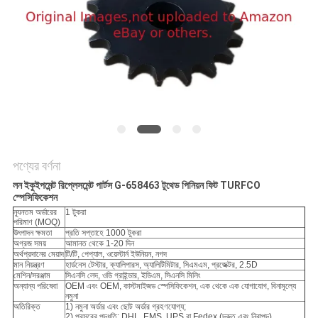
PRIVACY
POLICY
পণ্যের বর্ণনা
লন ইকুইপমেন্ট রিপ্লেসমেন্ট পার্টস G-658463 টুথেড পিনিয়ন ফিট TURFCO
স্পেসিফিকেশন
ন্যূনতম অর্ডারের
1 টুকরা
পরিমাণ (MOQ)
উৎপাদন ক্ষমতা
প্রতি সপ্তাহে 1000 টুকরা
অগ্রজ সময়
আমানত থেকে 1-20 দিন
অর্থপ্রদানের মেয়াদ
টি/টি, পেপ্যাল, ওয়েস্টার্ন ইউনিয়ন, নগদ
মান নিয়ন্ত্রণ
হার্ডনেস টেস্টার, ক্যালিপারস, অ্যালিটিমিটার, সিএমএম, প্রজেক্টর, 2.5D
মেশিন/সরঞ্জাম
সিএনসি লেদ, ওডি গ্রাইন্ডার, ইডিএম, সিএনসি মিলিং
অন্যান্য পরিষেবা
OEM এবং OEM, কাস্টমাইজড স্পেসিফিকেশন, এক থেকে এক যোগাযোগ, বিনামূল্যে
নমুনা
অতিরিক্ত
1) নমুনা অর্ডার এবং ছোট অর্ডার গ্রহণযোগ্য;
2) প্রসবের পদ্ধতি: DHL, EMS, UPS বা Fedex (দ্রুত এবং নিরাপদ)