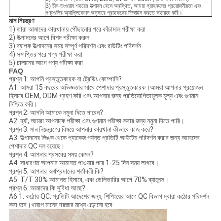
3) চীন-ডংগুয়ান শহরের উত্পাদন বেসে অবস্থিত, আমরা গ্রাহকদের প্রয়োজনীয়তা এবং
পণ্যগুলির অ্যাপ্লিকেশন অনুসারে গ্রাহকদের ডিজাইন করতে সহায়তা করি।
মান নিয়ন্ত্রণ
1) তারা আমাদের কারখানায় পৌঁছানোর পরে কাঁচামাল পরীক্ষা করা
2) উত্পাদনের আগে বিশদ পরীক্ষা করুন
3) ব্যাপক উত্পাদনের সময় সম্পূর্ণ পরিদর্শন এবং রাউটিং পরিদর্শন
4) সমাপ্তির পরে পণ্য পরীক্ষা করা
5) চালানের আগে পণ্য পরীক্ষা করা
FAQ
প্রশ্ন 1: আপনি প্রস্তুতকারক বা ট্রেডিং কোম্পানি?
A1: আমরা 15 বছরের অভিজ্ঞতার সাথে পেশাদার প্রস্তুতকারক।আমরা আপনার প্রয়োজন
হিসাবে OEM, ODM গ্রহণ করি এবং আপনার জন্য প্রতিযোগিতামূলক মূল্য এবং গুণমান
নিশ্চিত করি।
প্রশ্ন 2: আপনি আমাকে নমুনা দিতে পারেন?
A2: হ্যাঁ, আমরা আপনাকে পরীক্ষা এবং গুণমান পরীক্ষা করার জন্য নমুনা দিতে পারি।
প্রশ্ন 3: মান নিয়ন্ত্রণের বিষয়ে আপনার কারখানা কীভাবে কাজ করে?
A3: উত্পাদনের লিঙ্ক থেকে প্যাকেজ পর্যন্ত প্রতিটি আইটেম পরিদর্শন করার জন্য আমাদের
পেশাদার QC দল রয়েছে।
প্রশ্ন 4: আপনার প্রসবের সময় কেমন?
A4: সাধারণত আপনার আমানত পাওয়ার পরে 1-25 দিন সময় লাগবে।
প্রশ্ন 5: আপনার অর্থপ্রদানের শর্তাবলী কি?
A5: T/T 30% আমানত হিসাবে, এবং ডেলিভারির আগে 70% ব্যালেন্স।
প্রশ্ন 6: আমাদের কি সুবিধা আছে?
A6 1. কঠোর QC: প্রতিটি আদেশের জন্য, শিপিংয়ের আগে QC বিভাগ দ্বারা কঠোর পরিদর্শন
করা হবে।খারাপ মানের দরজার মধ্যে এড়ানো হবে.