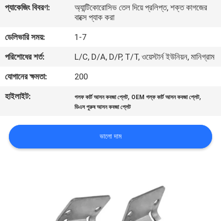
প্যাকেজিং বিবরণ:
অ্যান্টিকোরোসিভ তেল দিয়ে প্রলিপ্ত, শক্ত কাগজের
নিয়ন্ত্রণ
বাক্সে প্যাক করা
ডেলিভারি সময়:
1-7
যোগাযোগ
পরিশোধের শর্ত:
L/C, D/A, D/P, T/T, ওয়েস্টার্ন ইউনিয়ন, মানিগ্রাম
করুন
যোগানের ক্ষমতা:
200
খবর
হাইলাইট:
,
,
গলফ কার্ট আসন কবজা প্লেট
OEM গল্ফ কার্ট আসন কবজা প্লেট
ডিএস পুরুষ আসন কবজা প্লেট
উদ্ধৃতির
ভালো দাম
জন্য
আবেদন
সাইট
ম্যাপ