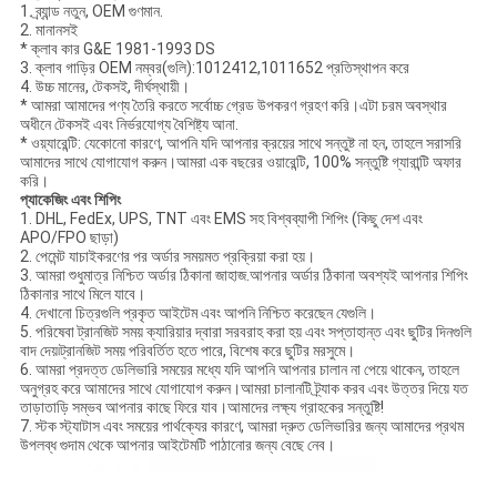
1. ব্র্যান্ড নতুন, OEM গুণমান.
2. মানানসই
* ক্লাব কার G&E 1981-1993 DS
3. ক্লাব গাড়ির OEM নম্বর(গুলি):1012412,1011652 প্রতিস্থাপন করে
4. উচ্চ মানের, টেকসই, দীর্ঘস্থায়ী।
* আমরা আমাদের পণ্য তৈরি করতে সর্বোচ্চ গ্রেড উপকরণ গ্রহণ করি।এটা চরম অবস্থার
অধীনে টেকসই এবং নির্ভরযোগ্য বৈশিষ্ট্য আনা.
* ওয়্যারেন্টি: যেকোনো কারণে, আপনি যদি আপনার ক্রয়ের সাথে সন্তুষ্ট না হন, তাহলে সরাসরি
আমাদের সাথে যোগাযোগ করুন।আমরা এক বছরের ওয়ারেন্টি, 100% সন্তুষ্টি গ্যারান্টি অফার
করি।
প্যাকেজিং এবং শিপিং
1. DHL, FedEx, UPS, TNT এবং EMS সহ বিশ্বব্যাপী শিপিং (কিছু দেশ এবং
APO/FPO ছাড়া)
2. পেমেন্ট যাচাইকরণের পর অর্ডার সময়মত প্রক্রিয়া করা হয়।
3. আমরা শুধুমাত্র নিশ্চিত অর্ডার ঠিকানা জাহাজ.আপনার অর্ডার ঠিকানা অবশ্যই আপনার শিপিং
ঠিকানার সাথে মিলে যাবে।
4. দেখানো চিত্রগুলি প্রকৃত আইটেম এবং আপনি নিশ্চিত করেছেন যেগুলি।
5. পরিষেবা ট্রানজিট সময় ক্যারিয়ার দ্বারা সরবরাহ করা হয় এবং সপ্তাহান্ত এবং ছুটির দিনগুলি
বাদ দেয়৷ট্রানজিট সময় পরিবর্তিত হতে পারে, বিশেষ করে ছুটির মরসুমে।
6. আমরা প্রদত্ত ডেলিভারি সময়ের মধ্যে যদি আপনি আপনার চালান না পেয়ে থাকেন, তাহলে
অনুগ্রহ করে আমাদের সাথে যোগাযোগ করুন।আমরা চালানটি ট্র্যাক করব এবং উত্তর দিয়ে যত
তাড়াতাড়ি সম্ভব আপনার কাছে ফিরে যাব।আমাদের লক্ষ্য গ্রাহকের সন্তুষ্টি!
7. স্টক স্ট্যাটাস এবং সময়ের পার্থক্যের কারণে, আমরা দ্রুত ডেলিভারির জন্য আমাদের প্রথম
উপলব্ধ গুদাম থেকে আপনার আইটেমটি পাঠানোর জন্য বেছে নেব।