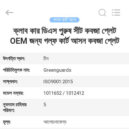
Dongguan
Hesheng
Long
Trading
Co.,
গলফ কার্ট অংশ
Ltd..
All
ক্লাব কার ডিএস পুরুষ সীট কবজা প্লেট
বাড়ি
Rights
Reserved.
OEM জন্য গল্ফ কার্ট আসন কবজা প্লেট
পণ্য
উৎপত্তি স্থল:
চীন
আমাদের
পরিচিতিমুলক নাম:
Greenguards
সম্পর্কে
সাক্ষ্যদান:
ISO9001:2015
মডেল নম্বার:
1011652 / 1012412
কারখানা
ন্যূনতম চাহিদার
5
ভ্রমণ
পরিমাণ:
মূল্য:
আলোচনাযোগ্য
মান