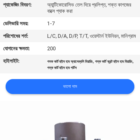
প্যাকেজিং বিবরণ:
অ্যান্টিকোরোসিভ তেল দিয়ে প্রলিপ্ত, শক্ত কাগজের
নিয়ন্ত্রণ
বাক্সে প্যাক করা
ডেলিভারি সময়:
1-7
যোগাযোগ
পরিশোধের শর্ত:
L/C, D/A, D/P, T/T, ওয়েস্টার্ন ইউনিয়ন, মানিগ্রাম
করুন
যোগানের ক্ষমতা:
200
খবর
হাইলাইট:
,
,
গলফ কার্ট হুইল হাব অ্যাসেম্বলি বিয়ারিং
গল্ফ কার্ট ফ্রন্ট হুইল হাব বিয়ারিং
গল্ফ কার্ট হুইল হাব পার্টস
উদ্ধৃতির
ভালো দাম
জন্য
আবেদন
সাইট
ম্যাপ