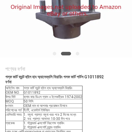
PRIVACY
POLICY
পণ্যের বর্ণনা
গল্ফ কার্ট ফ্রন্ট হুইল হাব অ্যাসেম্বলি বিয়ারিং গলফ কার্ট পার্টস G1011892
বর্ণনা
আইটেম নাম
গল্ফ কার্ট ফ্রন্ট হুইল হাব অ্যাসেম্বলি বিয়ারিং
OEM NO.
G1011892
উপর ফিট
ক্লাব কার ডিএস গ্যাস ও ইলেকট্রিক 1974-2002
MOQ
50 পিসি
গুণমান
OEM মান বা আপনার প্রয়োজন হিসাবে
পরিশোধের শর্ত
টি/টি, ওয়েস্টার্ন ইউনিয়ন
ডেলিভারি সময়
1. নমুনা: প্রাপ্ত নমুনা খরচ পরে 2 দিনের মধ্যে
2. ভর: প্রাপ্ত আমানত 10-30 দিন পরে
প্যাকেজ
1. স্ট্যান্ডার্ড এক্সপোর্ট নিরপেক্ষ প্যাকিং
2. স্ট্যান্ডার্ড এক্সপোর্ট ব্র্যান্ড প্যাকিং
লোড হচ্ছে পোর্ট
শেনজেন/গুয়াংজু বা গ্রাহকের নির্দেশিত বন্দর