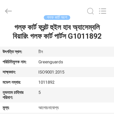
Dongguan
Hesheng
Long
Trading
Co.,
গলফ কার্ট অংশ
Ltd..
All
গল্ফ কার্ট ফ্রন্ট হুইল হাব অ্যাসেম্বলি
বাড়ি
Rights
Reserved.
বিয়ারিং গলফ কার্ট পার্টস G1011892
পণ্য
উৎপত্তি স্থল:
চীন
আমাদের
পরিচিতিমুলক নাম:
Greenguards
সম্পর্কে
সাক্ষ্যদান:
ISO9001:2015
মডেল নম্বার:
1011892
কারখানা
ন্যূনতম চাহিদার
5
ভ্রমণ
পরিমাণ:
মূল্য:
আলোচনাযোগ্য
মান