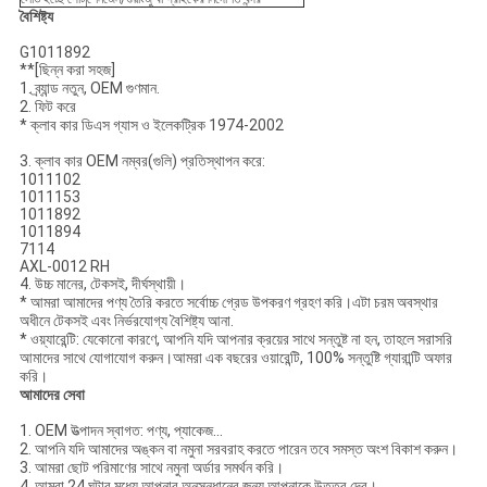
বৈশিষ্ট্য
G1011892
**[ছিন্ন করা সহজ]
1. ব্র্যান্ড নতুন, OEM গুণমান.
2. ফিট করে
* ক্লাব কার ডিএস গ্যাস ও ইলেকট্রিক 1974-2002
3. ক্লাব কার OEM নম্বর(গুলি) প্রতিস্থাপন করে:
1011102
1011153
1011892
1011894
7114
AXL-0012 RH
4. উচ্চ মানের, টেকসই, দীর্ঘস্থায়ী।
* আমরা আমাদের পণ্য তৈরি করতে সর্বোচ্চ গ্রেড উপকরণ গ্রহণ করি।এটা চরম অবস্থার
অধীনে টেকসই এবং নির্ভরযোগ্য বৈশিষ্ট্য আনা.
* ওয়্যারেন্টি: যেকোনো কারণে, আপনি যদি আপনার ক্রয়ের সাথে সন্তুষ্ট না হন, তাহলে সরাসরি
আমাদের সাথে যোগাযোগ করুন।আমরা এক বছরের ওয়ারেন্টি, 100% সন্তুষ্টি গ্যারান্টি অফার
করি।
আমাদের সেবা
1. OEM উত্পাদন স্বাগত: পণ্য, প্যাকেজ...
2. আপনি যদি আমাদের অঙ্কন বা নমুনা সরবরাহ করতে পারেন তবে সমস্ত অংশ বিকাশ করুন।
3. আমরা ছোট পরিমাণের সাথে নমুনা অর্ডার সমর্থন করি।
4. আমরা 24 ঘন্টার মধ্যে আপনার অনুসন্ধানের জন্য আপনাকে উত্তর দেব।