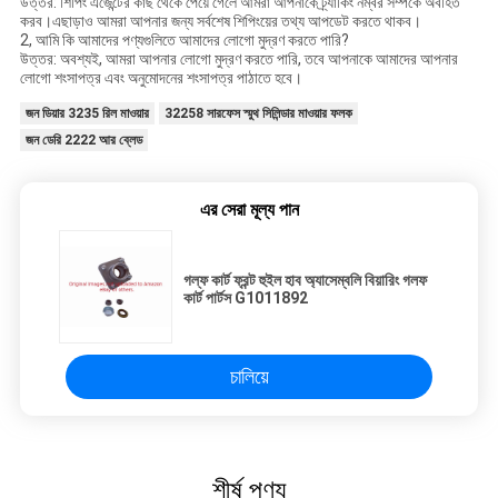
উত্তর: শিপিং এজেন্টের কাছ থেকে পেয়ে গেলে আমরা আপনাকে ট্র্যাকিং নম্বর সম্পর্কে অবহিত
করব।এছাড়াও আমরা আপনার জন্য সর্বশেষ শিপিংয়ের তথ্য আপডেট করতে থাকব।
2, আমি কি আমাদের পণ্যগুলিতে আমাদের লোগো মুদ্রণ করতে পারি?
উত্তর: অবশ্যই, আমরা আপনার লোগো মুদ্রণ করতে পারি, তবে আপনাকে আমাদের আপনার
লোগো শংসাপত্র এবং অনুমোদনের শংসাপত্র পাঠাতে হবে।
জন ডিয়ার 3235 রিল মাওয়ার
32258 সারফেস স্মুথ সিলিন্ডার মাওয়ার ফলক
জন ডেরি 2222 আর ব্লেড
এর সেরা মূল্য পান
গল্ফ কার্ট ফ্রন্ট হুইল হাব অ্যাসেম্বলি বিয়ারিং গলফ
কার্ট পার্টস G1011892
চালিয়ে
শীর্ষ পণ্য