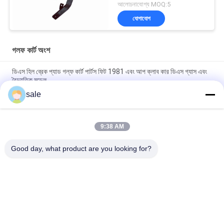
আলোচনাযোগ্য MOQ:5
যোগাযোগ
গলফ কার্ট অংশ
ডিএস হিল ব্রেক প্যাড গল্ফ কার্ট পার্টস ফিট 1981 এবং আপ ক্লাব কার ডিএস গ্যাস এবং
বৈদ্যুতিক মডেল
sale
গল্ফ কার্ট পার্টস G1011415 ফিটস ক্লাব কার জি ই ডি এস শক অ্যাবসোর্বার বুশিং কিট 2
টি আঠালো 2 প্যাড 2 বাদাম সহ
9:38 AM
গল্ফ কার্ট পার্টস ব্রেক ক্যাবল কিট G1011403 ফিটস ক্লাব গাড়ী গ্যাস এবং বৈদ্যুতিক
গল্ফ কার্ট
Good day, what product are you looking for?
সব
তোরোর জন্য লন মাওয়ার 
Deere জন্য লন মাওয়ার 
যন্ত্রাংশ
যন্ত্রাংশ