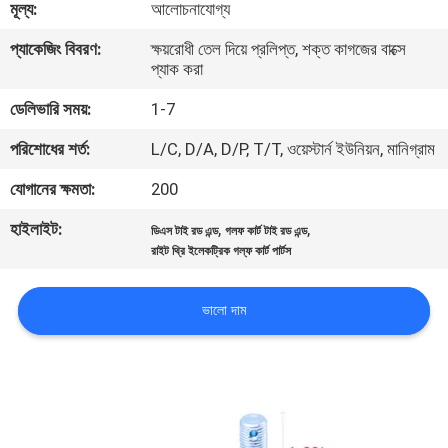
মূল্য:
আলোচনাযোগ্য
নিয়ন্ত্রণ
প্যাকেজিং বিবরণ:
ক্ষয়রোধী তেল দিয়ে প্রলিপ্ত, শক্ত কাগজের বাক্সে
প্যাক করা
যোগাযোগ
ডেলিভারি সময়:
1-7
করুন
পরিশোধের শর্ত:
L/C, D/A, D/P, T/T, ওয়েস্টার্ন ইউনিয়ন, মানিগ্রাম
খবর
যোগানের ক্ষমতা:
200
হাইলাইট:
,
,
ডিএস টাই রড এন্ড
গলফ কার্ট টাই রড এন্ড
উদ্ধৃতির
রাইট থ্রি ইলেকট্রিক গল্ফ কার্ট পার্টস
জন্য
ভালো দাম
আবেদন
সাইট
ম্যাপ