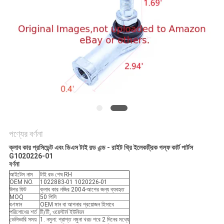
PRIVACY
POLICY
পণ্যের বর্ণনা
ক্লাব কার প্রসিডেন্ট এবং ডিএস টাই রড এন্ড - রাইট থ্রি ইলেকট্রিক গল্ফ কার্ট পার্টস
G1020226-01
বর্ণনা
আইটেম নাম
টাই রড শেষ RH
OEM NO.
1022883-01 1020226-01
উপর ফিট
ক্লাব কার নজির 2004-আপের জন্য ব্যবহৃত
MOQ
50 পিসি
গুণমান
OEM মান বা আপনার প্রয়োজন হিসাবে
পরিশোধের শর্ত
টি/টি, ওয়েস্টার্ন ইউনিয়ন
ডেলিভারি সময়
1. নমুনা: প্রাপ্ত নমুনা খরচ পরে 2 দিনের মধ্যে