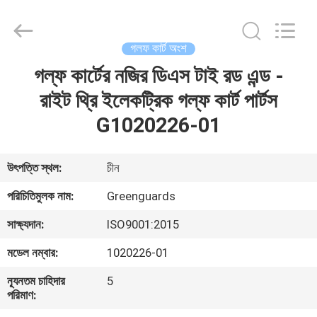
Dongguan
Hesheng
Long
Trading
Co.,
গলফ কার্ট অংশ
Ltd..
All
গল্ফ কার্টের নজির ডিএস টাই রড এন্ড -
বাড়ি
Rights
Reserved.
রাইট থ্রি ইলেকট্রিক গল্ফ কার্ট পার্টস
পণ্য
G1020226-01
আমাদের
উৎপত্তি স্থল:
চীন
সম্পর্কে
পরিচিতিমুলক নাম:
Greenguards
সাক্ষ্যদান:
ISO9001:2015
কারখানা
মডেল নম্বার:
1020226-01
ভ্রমণ
ন্যূনতম চাহিদার
5
পরিমাণ:
মান