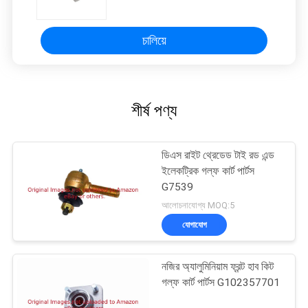
চালিয়ে
শীর্ষ পণ্য
ডিএস রাইট থ্রেডেড টাই রড এন্ড
ইলেকট্রিক গল্ফ কার্ট পার্টস
G7539
আলোচনাযোগ্য MOQ:5
যোগাযোগ
নজির অ্যালুমিনিয়াম ফ্রন্ট হাব কিট
গল্ফ কার্ট পার্টস G102357701