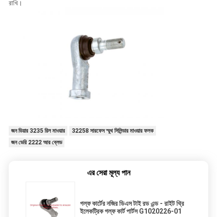
রাখি।
জন ডিয়ার 3235 রিল মাওয়ার
32258 সারফেস স্মুথ সিলিন্ডার মাওয়ার ফলক
জন ডেরি 2222 আর ব্লেড
এর সেরা মূল্য পান
গল্ফ কার্টের নজির ডিএস টাই রড এন্ড - রাইট থ্রি
ইলেকট্রিক গল্ফ কার্ট পার্টস G1020226-01