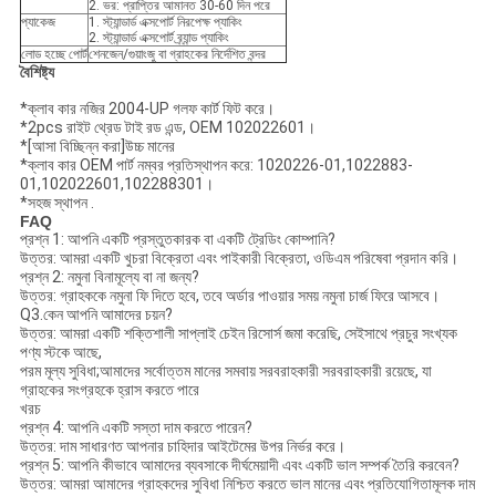
2. ভর: প্রাপ্তির আমানত 30-60 দিন পরে
প্যাকেজ
1. স্ট্যান্ডার্ড এক্সপোর্ট নিরপেক্ষ প্যাকিং
2. স্ট্যান্ডার্ড এক্সপোর্ট ব্র্যান্ড প্যাকিং
লোড হচ্ছে পোর্ট
শেনজেন/গুয়াংজু বা গ্রাহকের নির্দেশিত বন্দর
বৈশিষ্ট্য
*ক্লাব কার নজির 2004-UP গলফ কার্ট ফিট করে।
*2pcs রাইট থ্রেড টাই রড এন্ড, OEM 102022601।
*[আসা বিচ্ছিন্ন করা]উচ্চ মানের
*ক্লাব কার OEM পার্ট নম্বর প্রতিস্থাপন করে: 1020226-01,1022883-
01,102022601,102288301।
*সহজ স্থাপন .
FAQ
প্রশ্ন 1: আপনি একটি প্রস্তুতকারক বা একটি ট্রেডিং কোম্পানি?
উত্তর: আমরা একটি খুচরা বিক্রেতা এবং পাইকারী বিক্রেতা, ওডিএম পরিষেবা প্রদান করি।
প্রশ্ন 2: নমুনা বিনামূল্যে বা না জন্য?
উত্তর: গ্রাহককে নমুনা ফি দিতে হবে, তবে অর্ডার পাওয়ার সময় নমুনা চার্জ ফিরে আসবে।
Q3.কেন আপনি আমাদের চয়ন?
উত্তর: আমরা একটি শক্তিশালী সাপ্লাই চেইন রিসোর্স জমা করেছি, সেইসাথে প্রচুর সংখ্যক
পণ্য স্টকে আছে,
পরম মূল্য সুবিধা;আমাদের সর্বোত্তম মানের সমবায় সরবরাহকারী সরবরাহকারী রয়েছে, যা
গ্রাহকের সংগ্রহকে হ্রাস করতে পারে
খরচ
প্রশ্ন 4: আপনি একটি সস্তা দাম করতে পারেন?
উত্তর: দাম সাধারণত আপনার চাহিদার আইটেমের উপর নির্ভর করে।
প্রশ্ন 5: আপনি কীভাবে আমাদের ব্যবসাকে দীর্ঘমেয়াদী এবং একটি ভাল সম্পর্ক তৈরি করবেন?
উত্তর: আমরা আমাদের গ্রাহকদের সুবিধা নিশ্চিত করতে ভাল মানের এবং প্রতিযোগিতামূলক দাম