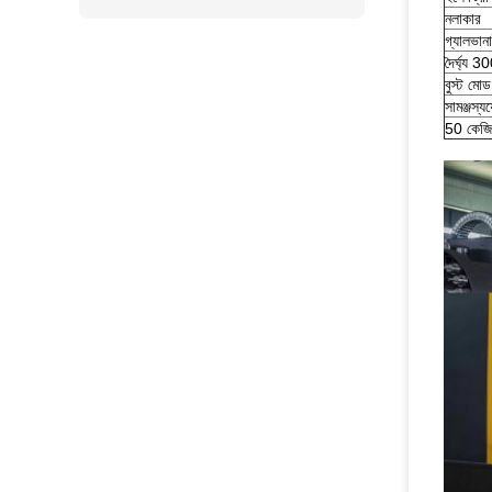
নলাকার
গ্যালভান
দৈর্ঘ্য 
বুস্ট মোড
সামঞ্জস্
50 কেজি/