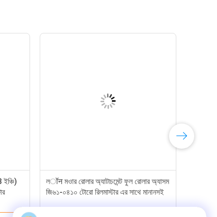
 ইঞ্চি)
লॉन মওার রোলার অ্যাটাচমেন্ট ফুল রোলার অ্যাসম
ার
জি৬১-০৪১০ টোরো রিলমাস্টার এর সাথে মানানসই