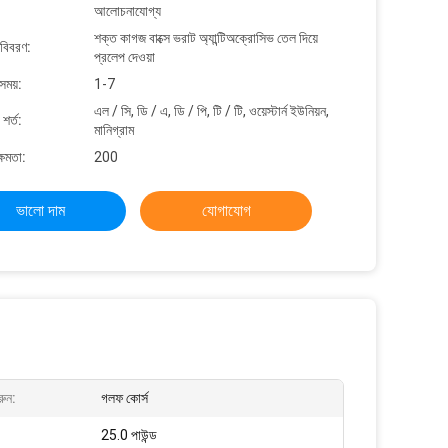
আলোচনাযোগ্য
শক্ত কাগজ বাক্সে ভরাট অ্যান্টিঅক্রোসিভ তেল দিয়ে
 বিবরণ:
প্রলেপ দেওয়া
সময়:
1-7
এল / সি, ডি / এ, ডি / পি, টি / টি, ওয়েস্টার্ন ইউনিয়ন,
শর্ত:
মানিগ্রাম
্ষমতা:
200
ভালো দাম
যোগাযোগ
রুন:
গলফ কোর্স
25.0 পাউন্ড