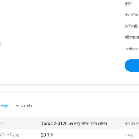
মূল্য:
প্যাকেজিং
ডেলিভারি 
পরিশোধের 
যোগানের ক
 তথ্য
পণ্যের বর্ণনা
ইপ:
Toro 52-3120 এর জন্য সলিড রিয়ার রোলার
ব্যবহার ক
টেম গভীরতা:
20-ইঞ্চি
ওজন: