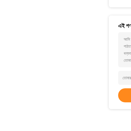
এই পণ্
আমি 
পাঠাত
ধন্যব
তোমা