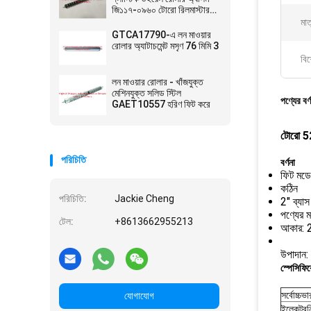
জি১১৭-০৯৬০ টোরো রিলমাস্টার-
এর সাথে মানানসই
মাত
GTCA17790-এ লন মাওয়ার
রোলার অ্যাটাচমেন্ট মসৃণ 76 মিমি 3
বিশ
লন মাওয়ার রোলার - খাঁজযুক্ত
মেশিনযুক্ত সলিড স্টিল
পণ্যের বর্
GAET10557 হরিণ ফিট করে
টোরো 52
পরিচিতি
বর্ণনা
ফিট মডে
কঠিন
পরিচিতি:
Jackie Cheng
2" ব্যাস
পণ্যের ম
টেল:
+8613662955213
আকার: 25
উপাদান:
স্পেসিফি
সর্বোচ্চ
যোগাযোগ
ইলেকট্রন