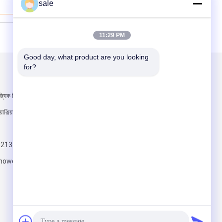
sale
ভালো দাম
11:29 PM
Good day, what product are you looking 
for?
আমাদের মেইল ​​করুন
জ্যিক স্ট্রিট, জিয়ং
াঞ্জিয়াং জেলা, দংগুয়ান
5213
owersparepart.com
পাঠান