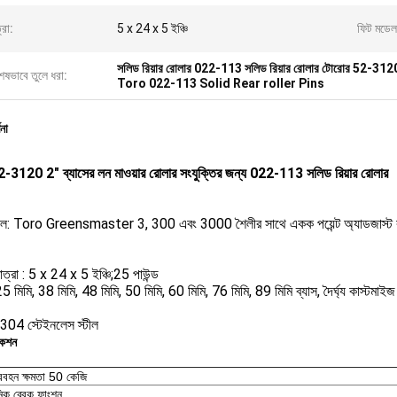
্রা:
5 x 24 x 5 ইঞ্চি
ফিট মডেল
সলিড রিয়ার রোলার 022-113 সলিড রিয়ার রোলার টোরোর 52-312
েষভাবে তুলে ধরা:
Toro 022-113 Solid Rear roller Pins
ণনা
-3120 2" ব্যাসের লন মাওয়ার রোলার সংযুক্তির জন্য 022-113 সলিড রিয়ার রোলার
ল: Toro Greensmaster 3, 300 এবং 3000 শৈলীর সাথে একক পয়েন্ট অ্যাডজাস্ট ক
াত্রা : 5 x 24 x 5 ইঞ্চি;25 পাউন্ড
 মিমি, 38 মিমি, 48 মিমি, 50 মিমি, 60 মিমি, 76 মিমি, 89 মিমি ব্যাস, দৈর্ঘ্য কাস্টমাই
 304 স্টেইনলেস স্টীল
কেশন
ভারবহন ক্ষমতা 50 কেজি
িক ব্রেক ফাংশন