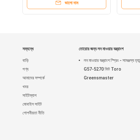
ভালো দাম
সম্বন্ধে
তোরোর জন্য লন মাওয়ার যন্ত্রাংশ
বাড়ি
লন মাওয়ার যন্ত্রাংশ স্প্রিং - সামঞ্জস্য হ্যা
পণ্য
G57-5270 ফিট Toro
আমাদের সম্পর্কে
Greensmaster
খবর
সাইটম্যাপ
মোবাইল সাইট
গোপনীয়তা নীতি