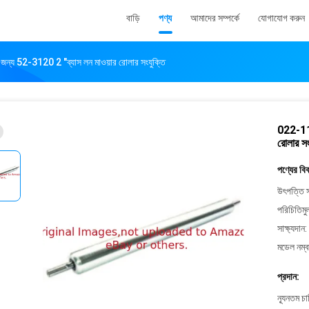
বাড়ি
পণ্য
আমাদের সম্পর্কে
যোগাযোগ করুন
ন্য 52-3120 2 "ব্যাস লন মাওয়ার রোলার সংযুক্তি
022-113
রোলার সং
পণ্যের বি
উৎপত্তি স
পরিচিতিমু
সাক্ষ্যদান:
মডেল নম্ব
প্রদান:
ন্যূনতম চ