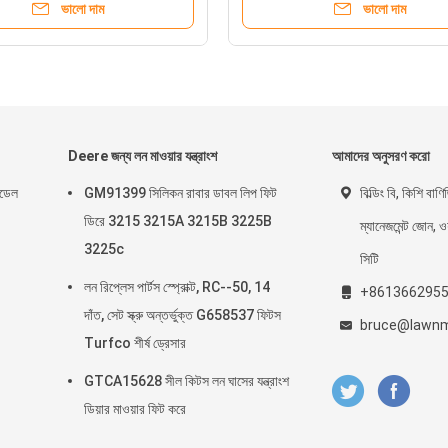
ভালো দাম
ভালো দাম
Deere জন্য লন মাওয়ার যন্ত্রাংশ
আমাদের অনুসরণ করো
ন্ডেল
GM91399 সিলিকন রাবার ডাবল লিপ ফিট
বিল্ডিং বি, কিশি বাণি
ডিরে 3215 3215A 3215B 3225B
ম্যানেজমেন্ট জোন, ওয়
3225c
সিটি
লন রিপ্লেস পার্টস স্প্রোক্ট, RC--50, 14
+861366295
দাঁত, সেট স্ক্রু অন্তর্ভুক্ত G658537 ফিটস
bruce@lawnm
Turfco শীর্ষ ড্রেসার
GTCA15628 সীল কিটস লন ঘাসের যন্ত্রাংশ
ডিয়ার মাওয়ার ফিট করে