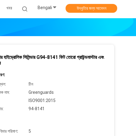
Bengali
খবর
উদ্ধৃতির জন্য আবেদন
ার হাইড্রোলিক সিলিন্ডার G94-8141 ফিট তোরো গ্রাউন্ডমাস্টার এবং
র
বরণ:
্থল:
চীন
লক নাম:
Greenguards
ISO9001:2015
ার:
94-8141
াহিদার পরিমাণ:
5