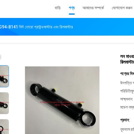
বাড়ি
পণ্য
আমাদের সম্পর্কে
যোগাযোগ করুন
র G94-8141 ফিট তোরো গ্রাউন্ডমাস্টার এবং রিলমাস্টার
লন মাওয়
রিলমাস্টা
পণ্যের বি
উৎপত্তি স
পরিচিতিমু
সাক্ষ্যদান:
মডেল নম্ব
প্রদান:
ন্যূনতম চ