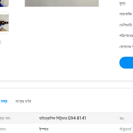
মূল্য:
প্যাকেজিং
ডেলিভারি 
পরিশোধের 
যোগানের ক
 তথ্য
পণ্যের বর্ণনা
যের নাম:
হাইড্রোলিক সিলিন্ডার G94-8141
রঙ:
াদান:
ইস্পাত
স্ট্যান্ডার্ড: