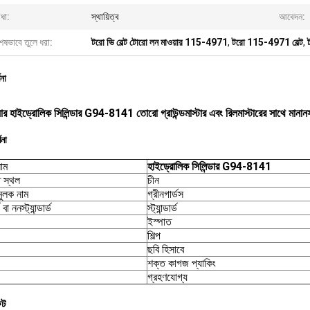
িধা:
স্থায়িত্ব
আবেদন:
েষভাবে তুলে ধরা:
টরো ভি বেল্ট টোরো লন মাওয়ার 115-4971
,
টরো 115-4971 বেল্ট
,
ণনা
়ার হাইড্রোলিক সিলিন্ডার G94-8141 তোরো গ্রাউন্ডমাস্টার এবং রিলমাস্টারের সাথে মানা
ণনা
হাইড্রোলিক সিলিন্ডার G94-8141
নাম
 স্থল
চীন
মুলক নাম
গ্রীনগার্ডস
্ড বা ননস্ট্যান্ডার্ড
স্ট্যান্ডার্ড
ইস্পাত
শিল্প
ছবি হিসাবে
শক্ত কাগজ প্যাকিং
গ্রহণযোগ্য
িট