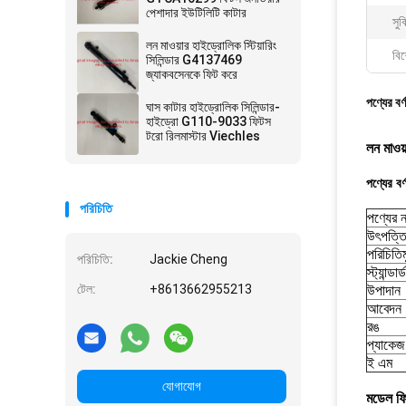
পেশাদার ইউটিলিটি কাটার
সুব
লন মাওয়ার হাইড্রোলিক স্টিয়ারিং
বিশ
সিলিন্ডার G4137469
জ্যাকবসেনকে ফিট করে
পণ্যের বর্
ঘাস কাটার হাইড্রোলিক সিলিন্ডার-
হাইড্রো G110-9033 ফিটস
টরো রিলমাস্টার Viechles
লন মাওয
পণ্যের বর্
পরিচিতি
পণ্যের 
উৎপত্তি
পরিচিতি
পরিচিতি:
Jackie Cheng
স্ট্যান্ডার
টেল:
+8613662955213
উপাদান
আবেদন
রঙ
প্যাকেজ
ই এম
যোগাযোগ
মডেল ফ