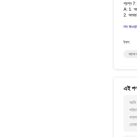
প্রশ্ন 7
A: 1. আম
2. আমরা 
লন মাওয়
ট্যাগ:
কালো হ
এই পণ্
আমি 
পাঠাত
ধন্যব
তোমা