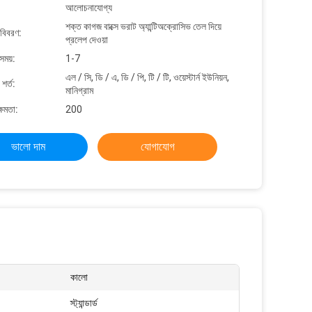
আলোচনাযোগ্য
শক্ত কাগজ বাক্সে ভরাট অ্যান্টিঅক্রোসিভ তেল দিয়ে
 বিবরণ:
প্রলেপ দেওয়া
সময়:
1-7
এল / সি, ডি / এ, ডি / পি, টি / টি, ওয়েস্টার্ন ইউনিয়ন,
শর্ত:
মানিগ্রাম
্ষমতা:
200
ভালো দাম
যোগাযোগ
কালো
স্ট্যান্ডার্ড