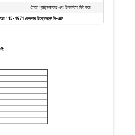
টোরো গ্রাউন্ডমাস্টার এবং রিলমাস্টার ফিট করে
টরো 115-4971 কেভলার রিপ্লেসমেন্ট ভি-বেল্ট
নসই