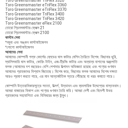
Toro Greensmaster TriFlex 3320
Toro Greensmaster eTriFlex 3360
Toro Greensmaster eTriFlex 3370
Toro Greensmaster TriFlex 3400
Toro Greensmaster TriFlex 3420
Toro Greensmaster eFlex 2100
তোরো গ্রিনসমাস্টার ফ্লেক্স 21
তোরো গ্রিনসমাস্টার ফ্লেক্স 2100
কাস্টম সেবা
*নমুনা এবং অঙ্কন কাস্টমাইজেশন
*লোগো কাস্টমাইজেশন
আমাদের সেবা
আমাদের কোম্পানী গল্ফ কোর্সের ব্লেডের ঘাস কাটার মেশিন তৈরিতে বিশেষ: বিছানার ছুরি,
স্যালিসবারি ঘাস কাটার, কোরিং টাইন, এজ-ট্রিমিং কাটার এবং অন্যান্য বাগানের যন্ত্রপাতি
ফলক।আমাদের দশ বছরেরও বেশি পেশাদার উত্পাদন অভিজ্ঞতা রয়েছে এবং পণ্যের গুণমান
আমাদের গ্রাহকদের বিশ্বাস জিতেছে। বিশেষ করে, বিছানার ফলক আমাদের বিশেষ দক্ষতা
আরও প্রমাণ করতে পারে, এর মান আন্তর্জাতিক স্তরে পৌঁছেছে যা খরচ কমাতে পারে।
কোম্পানি উত্তরাধিকারসূত্রে সততা, উত্সর্গ, উদ্ভাবন এবং ব্যবসায়িক উদ্দেশ্যের বাস্তববাদ।
আমরা বাজারের বিকাশ এবং পণ্যের গুণমান তৈরি করি। আমরা দেশী এবং বিদেশী উভয়
গ্রাহকদের সহযোগিতা এবং বিনিময়ের জন্য উন্মুখ।