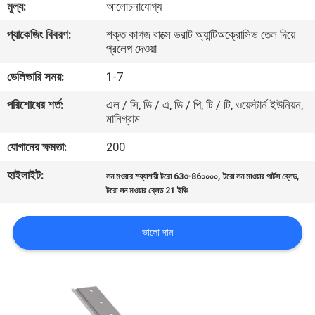
মূল্য:
আলোচনাযোগ্য
নিয়ন্ত্রণ
প্যাকেজিং বিবরণ:
শক্ত কাগজ বাক্সে ভরাট অ্যান্টিঅক্রোসিভ তেল দিয়ে
প্রলেপ দেওয়া
যোগাযোগ
ডেলিভারি সময়:
1-7
করুন
পরিশোধের শর্ত:
এল / সি, ডি / এ, ডি / পি, টি / টি, ওয়েস্টার্ন ইউনিয়ন,
মানিগ্রাম
খবর
যোগানের ক্ষমতা:
200
উদ্ধৃতির
হাইলাইট:
,
,
লন মওয়ার শয্যাশায়ী টরো 63৩-86০০০০
টরো লন মাওয়ার পার্টস ব্লেড
টরো লন মওয়ার ব্লেড 21 ইঞ্চি
জন্য
আবেদন
ভালো দাম
সাইট
ম্যাপ