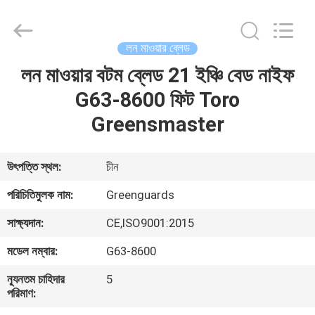
Dongguan
Hesheng
Long
Trading
Co.,
লন মাওয়ার ব্লেড
Ltd..
All
লন মাওয়ার বটম ব্লেড 21 ইঞ্চি বেড নাইফ
বাড়ি
Rights
Reserved.
G63-8600 ফিট Toro
পণ্য
Greensmaster
আমাদের
উৎপত্তি স্থল:
চীন
সম্পর্কে
পরিচিতিমুলক নাম:
Greenguards
সাক্ষ্যদান:
CE,ISO9001:2015
কারখানা
মডেল নম্বার:
G63-8600
ভ্রমণ
ন্যূনতম চাহিদার
5
পরিমাণ:
মান