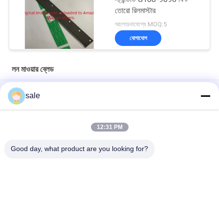
তোরো রিলমাস্টার
আলোচনাযোগ্য MOQ:5
যোগাযোগ
লন মাওয়ার ব্লেড
লন মাওয়ার ব্লেডস G503460 বেড নাইফ 22 ইন 13 হোলে জ্যাকবসেন মাওয়ার ফিট
sale
লন কাটার Wldmt - সিলিন্ডার RHD, 26 "7 ছুরি GMBF0325B.07 জ্যাকবসেন
F305-F407 সিরিজ ফিট করে
12:31 PM
লন কাটার ব্লেড, ২৬.৬২ ′′ কম্বো জি ৪১৬৩১০১ ফিটস জ্যাকবসেন রোটারি ট্রিম কাটার
Good day, what product are you looking for?
সব
তোরোর জন্য লন মাওয়ার 
Deere জন্য লন মাওয়ার 
যন্ত্রাংশ
যন্ত্রাংশ