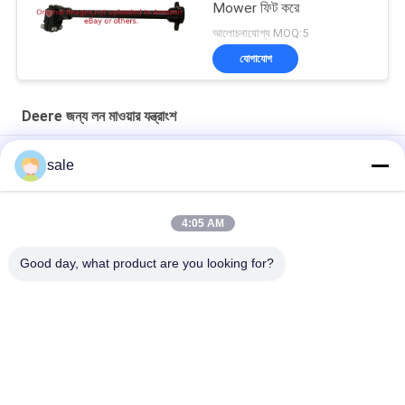
Mower ফিট করে
আলোচনাযোগ্য MOQ:5
যোগাযোগ
Deere জন্য লন মাওয়ার যন্ত্রাংশ
ড্রাইভ গিয়ারকেস ইনপুট পলি GMT1074 জন ডিয়ার গ্রিনসমাভারের জন্য
sale
ক্লাচ প্রো গেটর 2030 2020 ক্লাচ ডিস প্রেসার প্লেট GM809222 GM809221
ফিট ডিরে
4:05 AM
লন কাটার পার্টস স্টার্টার মোটর GAM878176 ফিটস জন ডিয়ার গ্রিনসমাওয়ার
Good day, what product are you looking for?
সব
তোরোর জন্য লন মাওয়ার 
Deere জন্য লন মাওয়ার 
যন্ত্রাংশ
যন্ত্রাংশ
জ্যাকবসেনের জন্য লন 
লন মাওয়ার প্রতিস্থাপন 