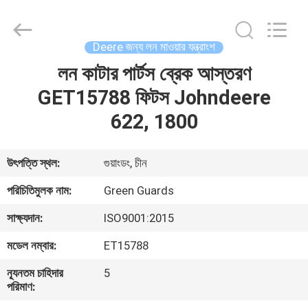
Dongguan
Hesheng
Long
Trading
Co.,
Deere জন্য লন মাওয়ার যন্ত্রাংশ
Ltd..
All
লন কাটার পার্টস ব্রেক আস্তরণ
বাড়ি
Rights
Reserved.
GET15788 ফিটস Johndeere
পণ্য
622, 1800
আমাদের
উৎপত্তি স্থল:
গুয়াংডং, চীন
সম্পর্কে
পরিচিতিমুলক নাম:
Green Guards
সাক্ষ্যদান:
ISO9001:2015
কারখানা
মডেল নম্বার:
ET15788
ভ্রমণ
ন্যূনতম চাহিদার
5
পরিমাণ:
মান