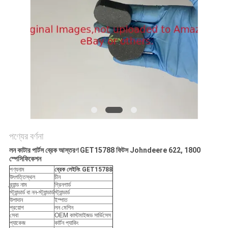
PRIVACY
POLICY
পণ্যের বর্ণনা
লন কাটার পার্টস ব্রেক আস্তরণ GET15788 ফিটস Johndeere 622, 1800
স্পেসিফিকেশন
পণ্য
নাম
ব্রেক লেইনিং GET15788
উৎপত্তিস্থল
চীন
ব্র্যান্ড নাম
গ্রিনগার্ড
স্ট্যান্ডার্ড বা নন-স্ট্যান্ডার্ড
স্ট্যান্ডার্ড
উপাদান
ইস্পাত
প্রয়োগ
লন মেশিন
সেবা
OEM কাস্টমাইজড সার্ভিসেস
প্যাকেজ
কার্টন প্যাকিং