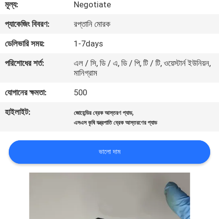
মূল্য:
Negotiate
নিয়ন্ত্রণ
প্যাকেজিং বিবরণ:
রপ্তানি মোরক
যোগাযোগ
ডেলিভারি সময়:
1-7days
করুন
পরিশোধের শর্ত:
এল / সি, ডি / এ, ডি / পি, টি / টি, ওয়েস্টার্ন ইউনিয়ন,
মানিগ্রাম
খবর
যোগানের ক্ষমতা:
500
হাইলাইট:
,
জোহেন্ডির ব্রেক আস্তরণ প্যাড
উদ্ধৃতির
এসএস কৃষি যন্ত্রপাতি ব্রেক আস্তরণের প্যাড
জন্য
ভালো দাম
আবেদন
সাইট
ম্যাপ